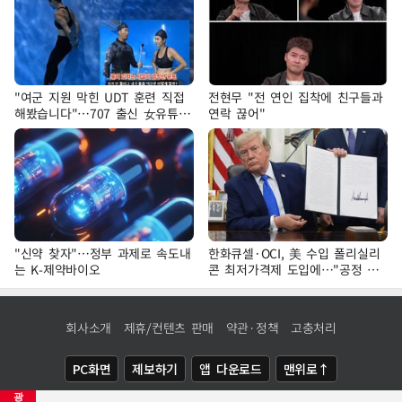
"여군 지원 막힌 UDT 훈련 직접
전현무 "전 연인 집착에 친구들과
해봤습니다"…707 출신 女유튜버
연락 끊어"
'완벽 소화'
"신약 찾자"…정부 과제로 속도내
한화큐셀·OCI, 美 수입 폴리실리
는 K-제약바이오
콘 최저가격제 도입에…"공정 경
쟁·수익성 개선 환영"
회사소개
제휴/컨텐츠 판매
약관·정책
고충처리
PC화면
제보하기
앱 다운로드
맨위로↑
광