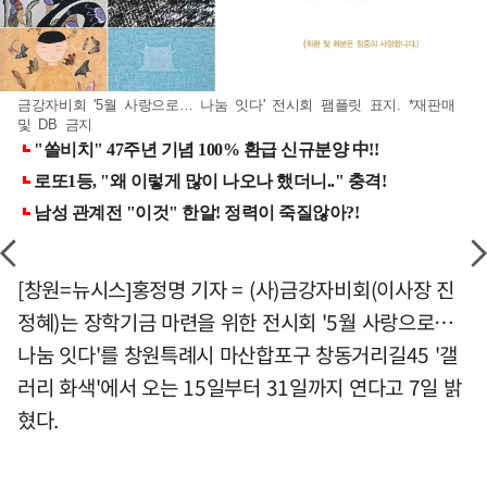
금강자비회 '5월 사랑으로… 나눔 잇다' 전시회 팸플릿 표지. *재판매
및 DB 금지
[창원=뉴시스]홍정명 기자 = (사)금강자비회(이사장 진
정혜)는 장학기금 마련을 위한 전시회 '5월 사랑으로…
나눔 잇다'를 창원특례시 마산합포구 창동거리길45 '갤
러리 화색'에서 오는 15일부터 31일까지 연다고 7일 밝
혔다.