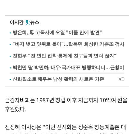
이시간
핫
뉴스
방은희, 母 고독사에 오열 "이틀 만에 발견"
"바지 벗고 앞뒤로 돌아"…탈북민 회상한 기쁨조 검사
전현무 "전 연인 집착·통제에 친구들과 연락 끊겨"
박찬민 딸 박민하, 배우·국가대표 병행하더니…근황이
금강자비회는 1987년 창립 이후 지금까지 10억여 원을
후원했다.
진정혜 이사장은 "이번 전시회는 정순옥 창동예술촌 대