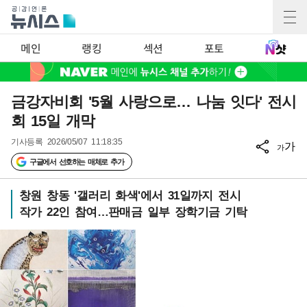
메인
랭킹
섹션
포토
금강자비회 '5월 사랑으로… 나눔 잇다' 전시
회 15일 개막
기사등록
2026/05/07 11:18:35
가
가
구글에서 선호하는 매체로 추가
창원 창동 '갤러리 화색'에서 31일까지 전시
작가 22인 참여…판매금 일부 장학기금 기탁