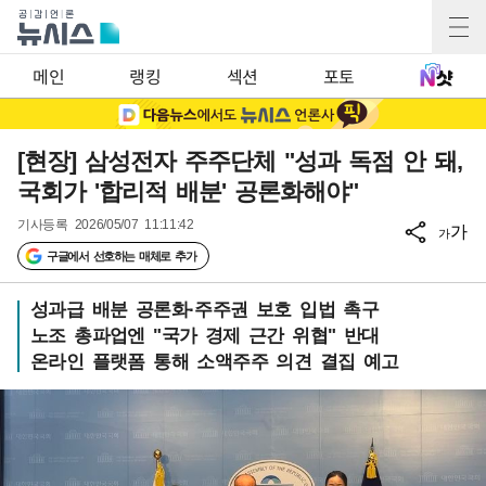
메인
랭킹
섹션
포토
[현장] 삼성전자 주주단체 "성과 독점 안 돼,
국회가 '합리적 배분' 공론화해야"
기사등록
2026/05/07 11:11:42
가
가
구글에서 선호하는 매체로 추가
성과급 배분 공론화·주주권 보호 입법 촉구
노조 총파업엔 "국가 경제 근간 위협" 반대
온라인 플랫폼 통해 소액주주 의견 결집 예고