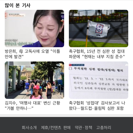
많이 본 기사
방은희, 母 고독사에 오열 "이틀
축구협회, 15년 전 심판 성 접대
만에 발견"
파문에 "현재는 내부 지침 준수"
김지수, '여행사 대표' 변신 근황
축구협회 '성접대' 감사보고서 나
"가볼 만하니…"
왔다…월드컵·올림픽 심판 포함
회사소개
제휴/컨텐츠 판매
약관·정책
고충처리