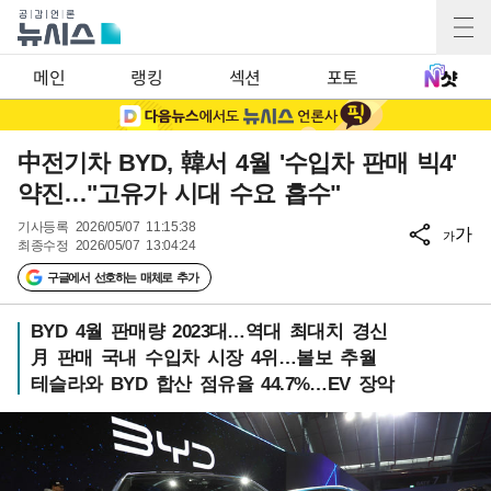
메인
랭킹
섹션
포토
中전기차 BYD, 韓서 4월 '수입차 판매 빅4'
약진…"고유가 시대 수요 흡수"
기사등록
2026/05/07 11:15:38
가
가
최종수정
2026/05/07 13:04:24
구글에서 선호하는 매체로 추가
BYD 4월 판매량 2023대…역대 최대치 경신
月 판매 국내 수입차 시장 4위…볼보 추월
테슬라와 BYD 합산 점유율 44.7%…EV 장악