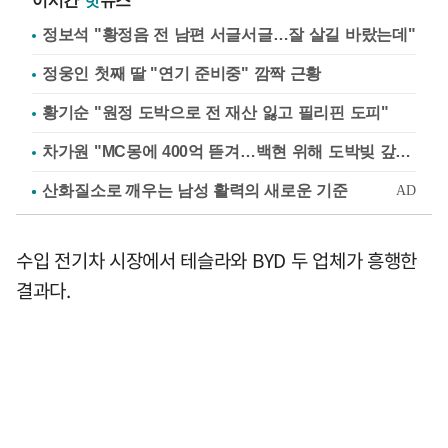
이시간
핫
뉴스
정보석 "황정음 전 남편 서글서글…잘 살길 바랐는데"
정웅인 첫째 딸 "연기 준비중" 깜짝 근황
황기순 "원정 도박으로 전 재산 잃고 필리핀 도피"
차가원 "MC몽에 400억 뜯겨…백현 위해 도박빚 갚아줘"
수입 전기차 시장에서 테슬라와 BYD 두 업체가 흥행한
결과다.