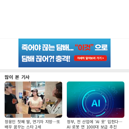
많이 본 기사
정웅인 첫째 딸, 연기자 지망…또
정부, 전 산업에 'AI 옷' 입힌다…
배우 꿈꾸는 스타 2세
AI 로봇 연 1000대 보급 추진