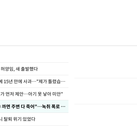
 허양임, 새 출발했다
표창원, 남규리에 15년 만에 사과…"제가 틀렸습니다"
내가 먼저 제안…아기 못 낳아 미안"
차가원 "○○○ 까면 주변 다 죽어"…녹취 폭로 파장
니 탈퇴 위기 있었다