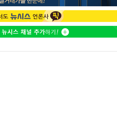
오세훈 "용산공원 아파트, 
1
무현·문재인 철학 뒤집는 
"손 떨림 포착"…카라 한
2
팬들 '걱정'
속[다음주
'덜 똘똘한 한 채' 시대 
3
다"
에 쏠리는 관심[세제 개편,
려 죄송"
외신 주목한 '축구협회 성접
4
한일월드컵까지 소환
"한국판 팔란티어 꿈꾼다
5
AI 사업에 진심인 이유
차가원 "○○○ 까면 주변
6
미반환 속 녹취 폭로 파장
축구협회 "압수수색·성접
7
신의 기회로 삼겠다"