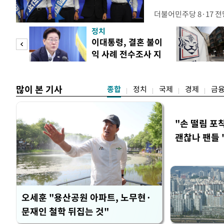
더불어민주당 8·17 
보가 8일 제주·인천 지
정치
다. 앞서 정청래 후보
희망
이대통령, 결혼 불이
·울산·경남 경선에서 1
각"
익 사례 전수조사 지
제주·인천 경선에서 이기
시
만 두 후보 간 누적 득표
많이 본 기사
종합
정치
국제
경제
금
"손 떨림 포
괜찮나 팬들 
오세훈 "용산공원 아파트, 노무현·
문재인 철학 뒤집는 것"