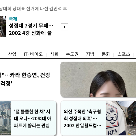
전당대회 당대표 선거에 나선 김민석 후
역 순회경선에서 '누적 1위'를 탈환했
국제
경제
 우세 지역으로 점쳐졌던 충청권과 부산
성접대 7경기 무패…
세계식량가격 다
승 1패를 주고 받은 김 후보는 이날
2002 4강 신화에 불
상승…곡물·설탕 
며 '2승 1패'로 앞서가게 됐다. 다
똥
썩'
율 차이가 '0.86%p'에 불과
융
산업
IT·바이오
사회
수도권
지방
문화
스포츠
착"…카라 한승연, 건강
'걱정'
'덜 똘똘한 한 채' 시
외신 주목한 '축구협
대 오나…20억대 아
회 성접대 의혹'…
파트에 쏠리는 관심
2002 한일월드컵까
지 소환