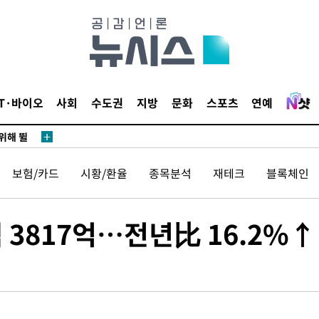
·서미화·
1위… 정
鄭
IT·바이오
사회
수도권
지방
문화
스포츠
연예
위해 뛸
승리
내일날씨]
보험/카드
시황/환율
종목분석
재테크
블록체인
 원해 아
보
 3817억…전년比 16.2%↑