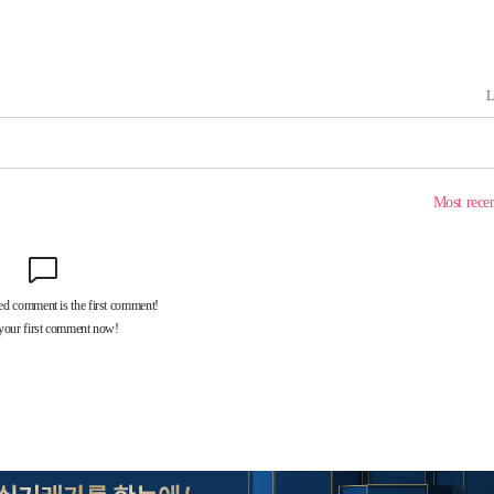
속[다음주
다"
려 죄송"
·서미화·
1위… 정
鄭
위해 뛸
승리
내일날씨]
 원해 아
보