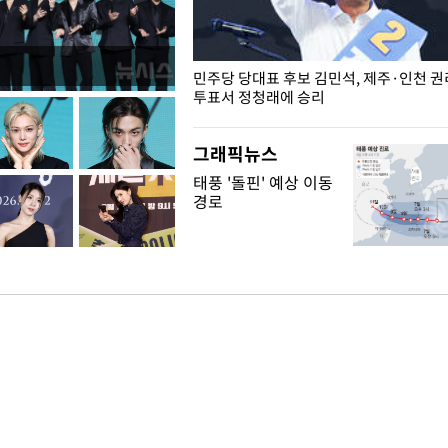
슨 일이? [뉴시스국회토pic]
민주당 당대표 후보 김민석, 제주·인천 
투표서 정청래에 승리
그래픽뉴스
태풍 '돌핀' 예상 이동
경로