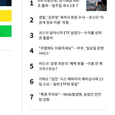
노
5대 시중은행, 정기예금 990
1
1
것"
조 돌파…일주일 새 6.5조↑
승연, 건강 괜찮나
경찰, '김부장' 제작사 회장 수사…코스닥 '미
2
2
공개 정보 이용' 의혹
오나…20억대 아파트
코스닥 살아나자 ETF 날았다…수익률 상위
3
3
 그 이후②]
권 휩쓸어
대 의혹'…2002
"주말에도 이용하세요"…쿠쿠, '일요일 운영
4
4
서비스'
"…네이버가 국방
카드사 '공항 라운지' 혜택 봇물…이용 전 체
5
5
크리스트는?
 다 죽어"…전세금
거래소 "삼전·닉스 레버리지 예비심사에 13
6
6
일 소요…일반 ETF와 동일"
대 논란 사과…쇄
"폭염 주의보"…NH농협생명, 농업인 안전
7
7
망 강화