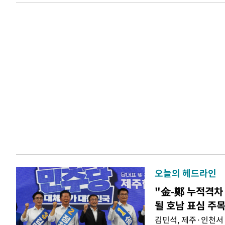
오늘의 헤드라인
"金-鄭 누적격차 
될 호남 표심 주
김민석, 제주·인천서 