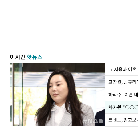
이시간
핫뉴스
'고지용과 이혼'
하리수 "이혼 
르센느, 알고보