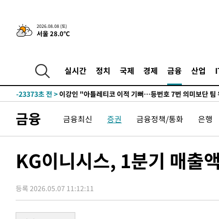
7시간 전 >
[속보]뉴욕증시 상승 마감…S&P 0.6% 나스닥 1.3%↑
2026.08.08 (토)
서울 28.0℃
-24604초 전 >
[속보]與최고위원 제주·인천 순회경선…박선원·최민희
한민수·김용 순
-24557초 전 >
[속보]김민석, 與 전대 당원투표 누적 득표율 45.42%로 
청래 44.56%
-23839초 전 >
[속보]與 대표 경선 제주·인천 당원투표…金 47.75%·
실시간
정치
국제
경제
금융
산업
42.08%·宋 10.17%
-23373초 전 >
이강인 "아틀레티코 이적 기뻐…등번호 7번 의미보단 팀 
것"
-23308초 전 >
[속보]與 당대표 경선, 제주·인천 권리당원 투표 김민석 
-17082초 전 >
낮 최고 35도 '무더위'…동해안 시간당 30㎜ '강한 비'[
금융
금융최신
증권
금융정책/통화
은행
-16352초 전 >
[속보]이강인 "감독님이 원하는 마음 느꼈고, 많은 트로피
틀레티코 이적"
-16134초 전 >
수도권 40도 육박 '펄펄'…동해안 일부 지역엔 호의주의
-15103초 전 >
온열질환 사망자 3명 늘어…누적 환자 3000명 돌파
KG이니시스, 1분기 매출액
-9048초 전 >
강릉에 시간당 81.4㎜ 물폭탄…도로 잠기고 담벼락 붕괴
-5155초 전 >
백운산서 80년근 천종산삼 9뿌리 발견…감정가 1.3억원
등록 2026.05.07 11:12:11
-2865초 전 >
선재도서 해루질 나섰다 실종 60대, 닷새 만에 숨진 채 발견
-399초 전 >
남자 농구, 나고야 아시안게임서 '홈팀' 일본과 한일전
3분 전 >
여수 오동도 해상서 모터보트 전복…1명 사망·1명 실종