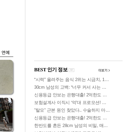
금융
시
다시 뛰는 코스닥…
'들
ETF 수익률 상위권
찍어
연예