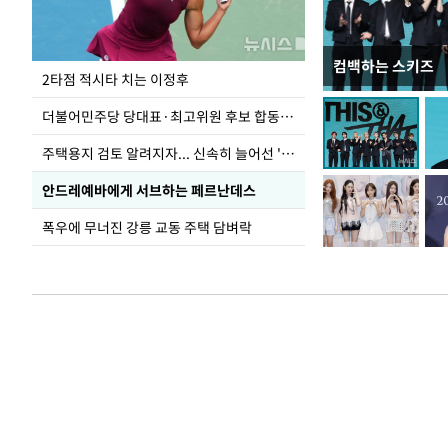
컴백하는 스키즈
이번주 국회에는 무
2타점 적시타 치는 이정후
더불어민주당 당대표·최고위원 후보 합동연설회
주택용지 검토 알려지자... 신속히 늘어선 '근조화환'
안드레예바에게 서브하는 페르난데스
폭우에 무너진 강릉 교동 주택 담벼락