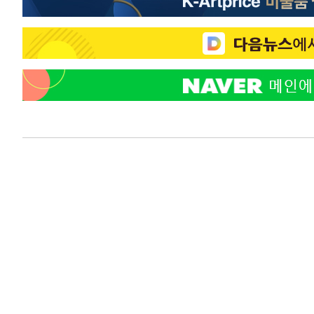
-2865초 전 >
선재도서 해루질 나섰다 실종 60대, 닷새 만에 숨진 채 발견
-399초 전 >
남자 농구, 나고야 아시안게임서 '홈팀' 일본과 한일전
3분 전 >
여수 오동도 해상서 모터보트 전복…1명 사망·1명 실종
1시간 전 >
극한폭염 한풀 꺾이지만…'낮 최고 35도' 무더위, 열대야 계
날씨]
1시간 전 >
축구협회 "압수수색·성접대 논란 사과…쇄신의 기회로 삼겠
2시간 전 >
[속보]'압수수색·성접대 논란' 축구협회 "실망과 걱정 안겨드
5시간 전 >
'최고 37도' 폭염 지속…강원동해안 최대 150㎜ 비
7시간 전 >
[속보]뉴욕증시 상승 마감…S&P 0.6% 나스닥 1.3%↑