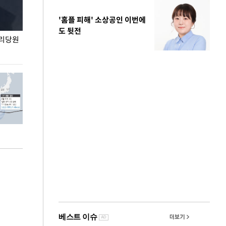
'홈플 피해' 소상공인 이번에
도 뒷전
권리당원
무더위 잊는 도심형 여름 축제 '2026 서울 바캉스
용산어린이정원 앞
페스티벌'