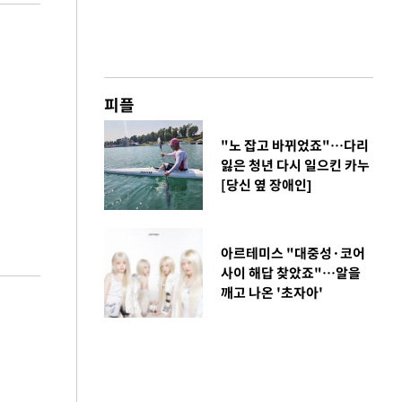
피플
"노 잡고 바뀌었죠"…다리
잃은 청년 다시 일으킨 카누
[당신 옆 장애인]
아르테미스 "대중성·코어
사이 해답 찾았죠"…알을
깨고 나온 '초자아'