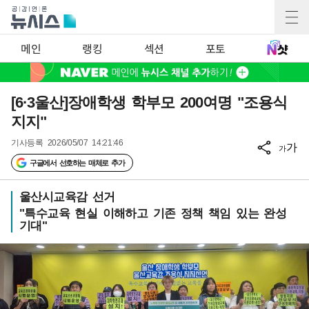
메인
랭킹
섹션
포토
[6·3울산]장애학생 학부모 200여명 "조용식
지지"
기사등록
2026/05/07 14:21:46
가
가
구글에서 선호하는 매체로 추가
울산시교육감 선거
"특수교육 현실 이해하고 기존 정책 책임 있는 완성
기대"