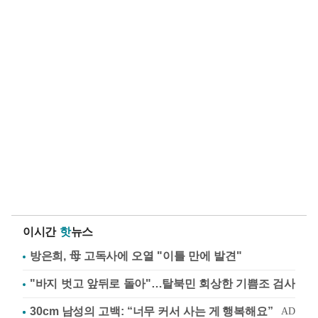
이시간
핫
뉴스
방은희, 母 고독사에 오열 "이틀 만에 발견"
"바지 벗고 앞뒤로 돌아"…탈북민 회상한 기쁨조 검사