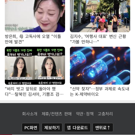
방은희, 母 고독사에 오열 "이틀
김지수, '여행사 대표' 변신 근황
만에 발견"
"가볼 만하니…"
"바지 벗고 앞뒤로 돌아야 했
"신약 찾자"…정부 과제로 속도내
다"…탈북민 김서아, 기쁨조 검사
는 K-제약바이오
수치심 회상
회사소개
제휴/컨텐츠 판매
약관·정책
고충처리
PC화면
제보하기
앱 다운로드
맨위로↑