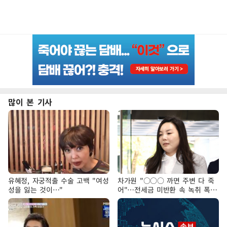
많이 본 기사
유혜정, 자궁적출 수술 고백 "여성
차가원 "○○○ 까면 주변 다 죽
성을 잃는 것이…"
어"…전세금 미반환 속 녹취 폭로
파장