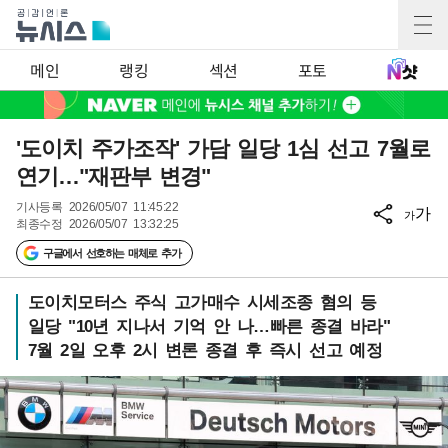
메인
랭킹
섹션
포토
'도이치 주가조작' 가담 일당 1심 선고 7월로
연기…"재판부 변경"
기사등록
2026/05/07 11:45:22
가
가
최종수정
2026/05/07 13:32:25
구글에서 선호하는 매체로 추가
도이치모터스 주식 고가매수 시세조종 혐의 등
일당 "10년 지나서 기억 안 나…빠른 종결 바라"
7월 2일 오후 2시 변론 종결 후 즉시 선고 예정