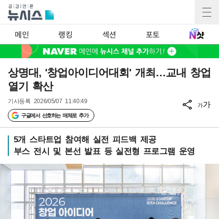
메인
랭킹
섹션
포토
상명대, '창업아이디어대회' 개최…교내 창업
열기 확산
기사등록
2026/05/07 11:40:49
가
가
구글에서 선호하는 매체로 추가
5개 스타트업 참여해 실전 피드백 제공
부스 전시 및 본선 발표 등 실전형 프로그램 운영