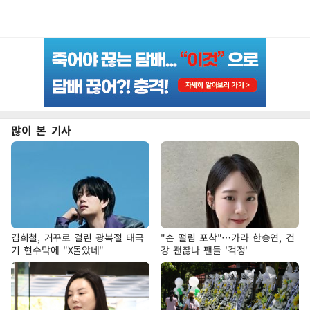
많이 본 기사
김희철, 거꾸로 걸린 광복절 태극
"손 떨림 포착"…카라 한승연, 건
기 현수막에 "X돌았네"
강 괜찮나 팬들 '걱정'