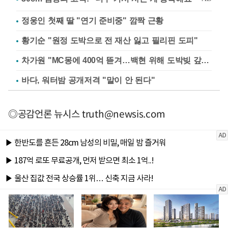
정웅인 첫째 딸 "연기 준비중" 깜짝 근황
황기순 "원정 도박으로 전 재산 잃고 필리핀 도피"
차가원 "MC몽에 400억 뜯겨…백현 위해 도박빚 갚아줘"
바다, 워터밤 공개저격 "말이 안 된다"
◎공감언론 뉴시스
truth@newsis.com