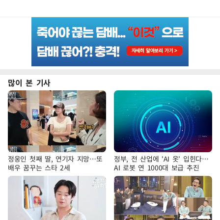
많이 본 기사
정웅인 첫째 딸, 연기자 지망…또
정부, 전 산업에 'AI 옷' 입힌다…
배우 꿈꾸는 스타 2세
AI 로봇 연 1000대 보급 추진