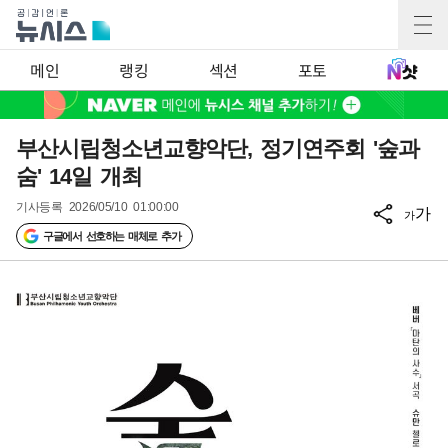
메인
랭킹
섹션
포토
부산시립청소년교향악단, 정기연주회 '숲과
숨' 14일 개최
기사등록
2026/05/10 01:00:00
가
가
구글에서 선호하는 매체로 추가