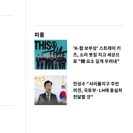
피플
'K-팝 보부상' 스트레이 키
즈, 소리 봇짐 지고 세상으
로 "韓 요소 깊게 우려내"
전성수 "서리풀지구 주민
의견, 국토부·LH에 충실히
전달할 것"