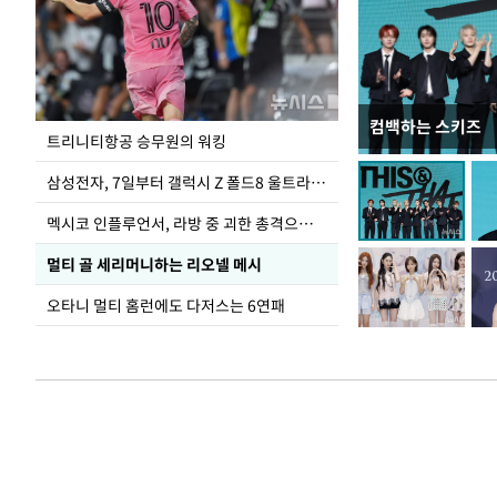
컴백하는 스키즈
입추 하루 앞둔 
트리니티항공 승무원의 워킹
폭염
삼성전자, 7일부터 갤럭시 Z 폴드8 울트라·폴드8·플립8 출시
멕시코 인플루언서, 라방 중 괴한 총격으로 사망
멀티 골 세리머니하는 리오넬 메시
오타니 멀티 홈런에도 다저스는 6연패