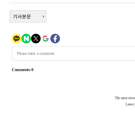
3시간 전 >
내일까지 39도 '펄펄'…기상청 "태풍 지나며 폭염 잠시 꺾인
-24743초 전 >
기사본문
'월드컵 탈락 후폭풍' 축구협회…11시간 걸린 초유의 압
합)
-24179초 전 >
[속보] 뉴욕증시, 혼조 출발…나스닥 0.3%↓, 다우 0.1
-22972초 전 >
축구협회, 15년 전 심판 성 접대 파문에 "현재는 내부 지
-21657초 전 >
경찰, '홍명보는 2순위' 결론냈던 스포츠윤리센터도 압
-7253초 전 >
[속보]합참 "北 발사체는 단거리탄도미사일…감시·경계태
-7001초 전 >
日방위성, 北이 동해로 쏜 발사체는 탄도미사일 가능성
-5431초 전 >
[속보] SKT, 에이닷 서비스 장애 발생…"원인 파악 중"
-4837초 전 >
[속보]합참 "북, 동해상으로 미상 발사체 발사"
-4233초 전 >
'낮 최고 39도' 불볕더위…한밤 열대야도 계속[내일날씨]
-4192초 전 >
[속보]7~9일 프로야구 3연전도 폭염 취소…11일 재개
-3854초 전 >
"韓 외환시장 개입 관측 배경엔 美의 대한국 무역적자 있어
-3681초 전 >
'월드컵 탈락 후폭풍' 축구협회…초유의 압수수색에 '충격
-3521초 전 >
서울 낮 37.9도, 올여름 최고치 경신…영등포 순간 '40도'
-3083초 전 >
[속보]종합특검, 대검 추가 압수수색…내란 중요임무종사 
13분 전 >
[속보]코스닥, 800p 회복…0.26% 오른 801.67 마감