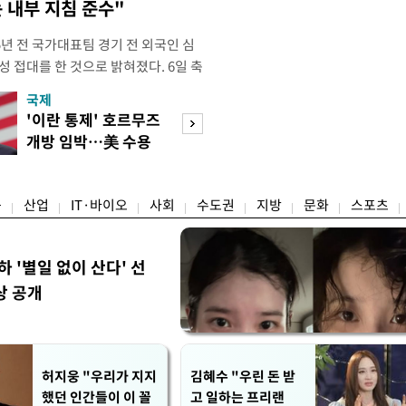
 내부 지침 준수"
년 전 국가대표팀 경기 전 외국인 심
성 접대를 한 것으로 밝혀졌다. 6일 축
 의원실은 축구협회가 2011~2012
국제
경제
게 성 접대한 사실을 확인했다. 당시
'이란 통제' 호르무즈
초고가 겨냥 세제
과 감독관 등 10여 명에게 한 번에
개방 임박…美 수용
편…전월세 '유탄'
00만원이 넘는 돈을 성
할까
려
융
산업
IT·바이오
사회
수도권
지방
문화
스포츠
하 '별일 없이 산다' 선
상 공개
허지웅 "우리가 지지
김혜수 "우린 돈 받
했던 인간들이 이 꼴
고 일하는 프리랜