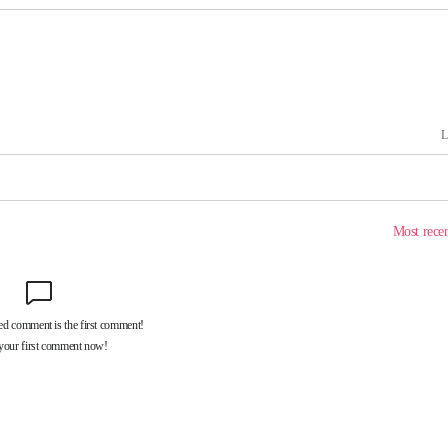
다"
수수색(종
4%↑
침 준수"
수수색
세 강화"
"
·당황'
혐의