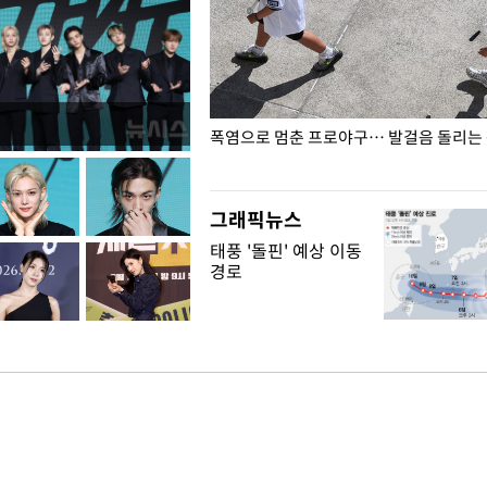
전남광주… 열화상 카메라에 담긴
폭염으로 멈춘 프로야구… 발걸음 돌리는
그래픽뉴스
태풍 '돌핀' 예상 이동
경로