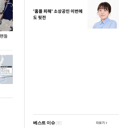
'홈플 피해' 소상공인 이번에
도 뒷전
 팬들
이 대통령, '청년 대책 속도 높여야…폭염 문제도
입추 코앞인데 전
총력 대응'