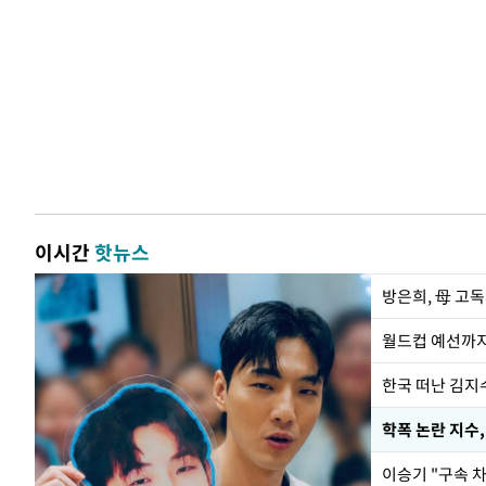
이시간
핫뉴스
방은희, 母 고독
월드컵 예선까지
한국 떠난 김지
학폭 논란 지수
이승기 "구속 차