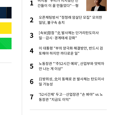
미
허지웅 "우리가 지지했던 인
1
1
…엄
간들이 이 꼴 만들었다"…형
소법 개정에 격한 반응
이 산다' 선곡…쿨한
오픈채팅방서 "정청래 암살단 모집" 모의한
2
2
일당, 불구속 송치
인간들이 이 꼴 만
[속보]합참 "北 발사체는 단거리탄도미사
3
3
격한 반응
일…감시·경계태세 강화"
하는 프리랜서…받
이 대통령 "부의 양극화 해결방안, 반드시 검
4
4
토해야 하지만 까다로운 일"
앗겨…지금이라면 가
노동장관 "'주52시간 예외', 산업부와 엇박자
5
5
안 나는 게 이상"
패…LAFC는 승부차
日방위성, 北이 동해로 쏜 발사체는 탄도미사
6
6
일 가능성
성 접대 파문에 "현
'52시간제' 두고…산업장관 "손 봐야" vs 노
7
7
동장관 "지금도 이익"