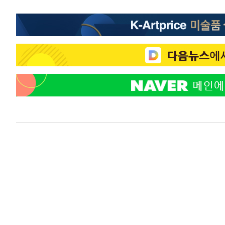
14분 전 >
[속보]코스피, 301.88포인트(4.58%) 내린 6296.38 마감
17분 전 >
[속보]원·달러 환율, 0.7원 내린 1423.8원 마감
57분 전 >
"여기 떨어졌다"…다누리, 스페이스X 로켓 달 충돌 흔적 포착
1시간 전 >
손흥민, 5경기 연속골 실패…LAFC는 승부차기 끝 과달라하라
3시간 전 >
내일까지 39도 '펄펄'…기상청 "태풍 지나며 폭염 잠시 꺾인