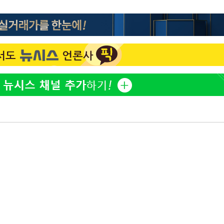
이승기 측 "차가원 전세금 
1
반환은 고도의 사기 수법
벌 원해"
아이유, 장기하 '별일 없
2
일상 공개
 격파
허지웅 "우리가 지지했던 
3
다"
들었다"…형소법 개정에 
김혜수 "우린 돈 받고 일
4
는 만큼 해내야"
효린 "절친에게 남친 빼
5
만 안 있어"
손흥민, 5경기 연속골 실
6
기 끝 과달라하라 격파
축구협회, 15년 전 심판 
7
재는 내부 지침 준수"