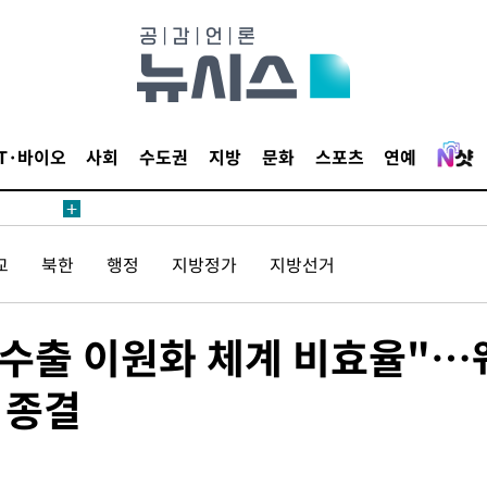
수수색
세 강화"
IT·바이오
사회
수도권
지방
문화
스포츠
연예
"
교
북한
행정
지방정가
지방선거
·당황'
혐의
수출 이원화 체계 비효율"…
 종결
 격파