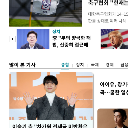
축구협회 "현재는
대한축구협회가 14~15
판을 상대로 여러 차례 
구계에 따르면 국회의 한
정치
년 국제심판 10여 명에
"사적
李 "부의 양극화 해
축구협회는 외국인 심판
법, 신중히 접근해
수십만원에서 많게는 1
 차
야"
많이 본 기사
종합
정치
국제
경제
금
아이유, 장기
곡…쿨한 일
이승기 측 "차가원 전세금 미반환은