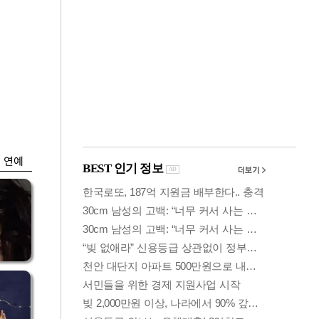
금융
개
외국인 폭풍매도에
 우
코스피 6200선 주저
앉아
연예