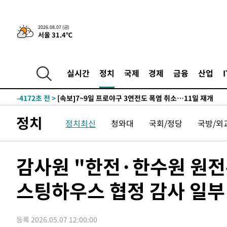
-21637초 전 >
경찰, '홍명보는 2순위' 결론냈던 스포츠윤리센터도 압
-7233초 전 >
[속보]합참 "北 발사체는 단거리탄도미사일…감시·경계태
2026.08.07 (금)
서울 31.4℃
-6981초 전 >
日방위성, 北이 동해로 쏜 발사체는 탄도미사일 가능성
-5411초 전 >
[속보] SKT, 에이닷 서비스 장애 발생…"원인 파악 중"
-4817초 전 >
[속보]합참 "북, 동해상으로 미상 발사체 발사"
실시간
정치
국제
경제
금융
산업
-4213초 전 >
'낮 최고 39도' 불볕더위…한밤 열대야도 계속[내일날씨]
-4172초 전 >
[속보]7~9일 프로야구 3연전도 폭염 취소…11일 재개
-3834초 전 >
"韓 외환시장 개입 관측 배경엔 美의 대한국 무역적자 있어
정치
정치최신
청와대
국회/정당
국방/외
-3661초 전 >
'월드컵 탈락 후폭풍' 축구협회…초유의 압수수색에 '충격
-3501초 전 >
서울 낮 37.9도, 올여름 최고치 경신…영등포 순간 '40도'
-3063초 전 >
[속보]종합특검, 대검 추가 압수수색…내란 중요임무종사 
감사원 "한전·한수원 원전
14분 전 >
[속보]코스닥, 800p 회복…0.26% 오른 801.67 마감
스팅하우스 협정 감사 일부
15분 전 >
[속보]코스피, 301.88포인트(4.58%) 내린 6296.38 마감
17분 전 >
[속보]원·달러 환율, 0.7원 내린 1423.8원 마감
57분 전 >
"여기 떨어졌다"…다누리, 스페이스X 로켓 달 충돌 흔적 포착
등록 2026.05.07 12:00:00
1시간 전 >
손흥민, 5경기 연속골 실패…LAFC는 승부차기 끝 과달라하라