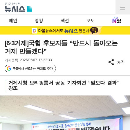
메인
랭킹
섹션
포토
[6·3거제]국힘 후보자들 “반드시 돌아오는
거제 만들겠다”
기사등록
2026/05/07 15:32:33
가
가
구글에서 선호하는 매체로 추가
거제시청 브리핑룸서 공동 기자회견 “말보다 결과”
강조