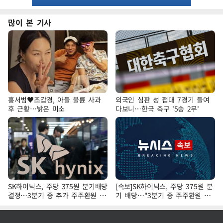
많이 본 기사
홍서범♥조갑경, 아들 불륜 사과
외국인 심판 성 접대 7경기 들여
후 근황…밝은 미소
다보니…한국 축구 '5승 2무'
SK하이닉스, 주당 375원 분기배당
[속보]SK하이닉스, 주당 375원 분
결정…3분기 중 추가 주주환원 발
기 배당…"3분기 중 주주환원 방
표
안 확정"