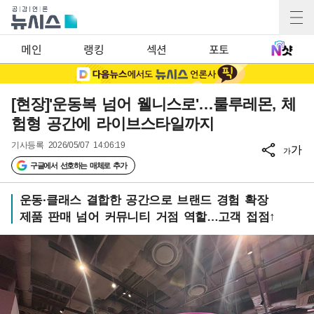
메인
랭킹
섹션
포토
[현장]'운동복 넘어 웰니스로'…룰루레몬, 체
험형 공간에 라이브스타일까지
기사등록
2026/05/07 14:06:19
가
가
구글에서 선호하는 매체로 추가
운동·클래스 결합한 공간으로 브랜드 경험 확장
제품 판매 넘어 커뮤니티 거점 역할…고객 접점↑