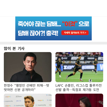
많이 본 기사
한정수 "황정민 선배만 피해…떳
LAFC 손흥민, 리그스컵 톨루카전
떳하면 신분 공개하라"
선발 출격…득점포 재가동 도전