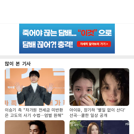
많이 본 기사
이승기 측 "차가원 전세금 미반환
아이유, 장기하 '별일 없이 산다'
은 고도의 사기 수법…엄벌 원해"
선곡…쿨한 일상 공개