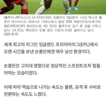
[톨루카=AP/뉴시스] LA FC(미국)의 손흥민이 6일(현지 시간) 멕시코 톨
루카 에스타디오 네메시오 디에스에서 열린 2026 북중미카리브축구연
맹(CONCACAF) 챔피언스컵 4강 2차전 톨루카와 경기 중 공을 다투고
있다. LA FC는 후반전이 진행 중인 가운데 0-2로 끌려가고 있다.
2026.05.07.
세계 최고의 리그인 잉글랜드 프리미어리그(EPL)에서
오랜 시간을 보낸 손흥민에겐 매우 낯선 환경이다.
손흥민은 고지대 영향으로 정상적인 스프린트조차 힘들
어하는 모습이었다.
이에 따라 역습으로 나가는 속도는 물론, 공격 후 수비로
전환하는 속도도 느렸다.