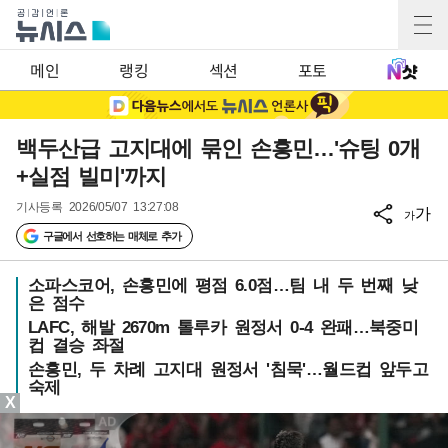
메인
랭킹
섹션
포토
백두산급 고지대에 묶인 손흥민…'슈팅 0개
+실점 빌미'까지
기사등록
2026/05/07 13:27:08
가
가
구글에서 선호하는 매체로 추가
소파스코어, 손흥민에 평점 6.0점…팀 내 두 번째 낮
은 점수
LAFC, 해발 2670m 톨루카 원정서 0-4 완패…북중미
컵 결승 좌절
손흥민, 두 차례 고지대 원정서 '침묵'…월드컵 앞두고
숙제
X