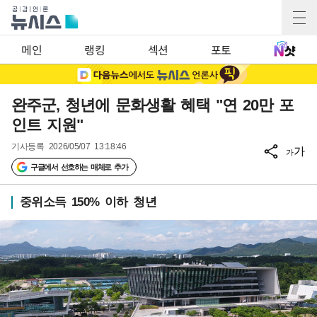
메인
랭킹
섹션
포토
완주군, 청년에 문화생활 혜택 "연 20만 포
인트 지원"
기사등록
2026/05/07 13:18:46
가
가
구글에서 선호하는 매체로 추가
중위소득 150% 이하 청년