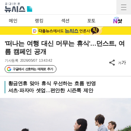
메인
랭킹
섹션
포토
'떠나는 여행 대신 머무는 휴식'…던스트, 여
름 캠페인 공개
기사등록
2026/05/07 13:43:42
가
가
구글에서 선호하는 매체로 추가
황금연휴 맞아 휴식 우선하는 흐름 반영
셔츠·파자마 셋업…편안한 시즌룩 제안