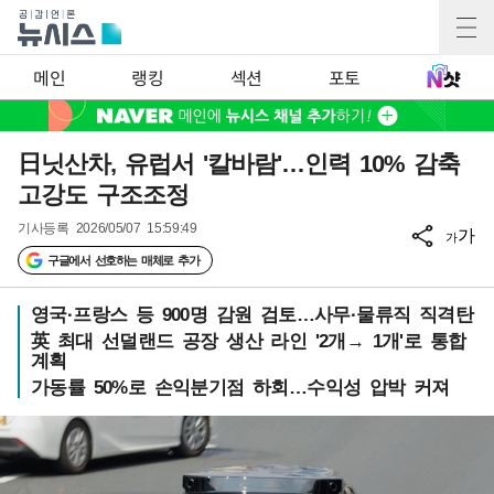
메인
랭킹
섹션
포토
日닛산차, 유럽서 '칼바람'…인력 10% 감축
고강도 구조조정
기사등록
2026/05/07 15:59:49
가
가
구글에서 선호하는 매체로 추가
영국·프랑스 등 900명 감원 검토…사무·물류직 직격탄
英 최대 선덜랜드 공장 생산 라인 '2개→ 1개'로 통합
계획
가동률 50%로 손익분기점 하회…수익성 압박 커져