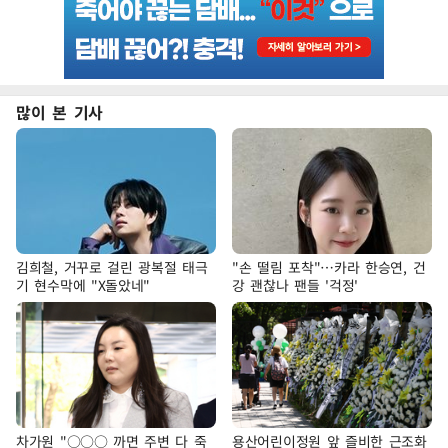
많이 본 기사
김희철, 거꾸로 걸린 광복절 태극
"손 떨림 포착"…카라 한승연, 건
기 현수막에 "X돌았네"
강 괜찮나 팬들 '걱정'
차가원 "○○○ 까면 주변 다 죽
용산어린이정원 앞 즐비한 근조화