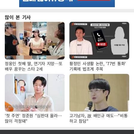
많이 본 기사
정웅인 첫째 딸, 연기자 지망…또
황정민 사생활 논란, '77번 통화'
배우 꿈꾸는 스타 2세
기록에 법조계 주목
'첫 주연' 정준원 "심판대 올라…
고기남자, 故 배인규 애도…"비통
많이 걱정돼"
하고 참담"