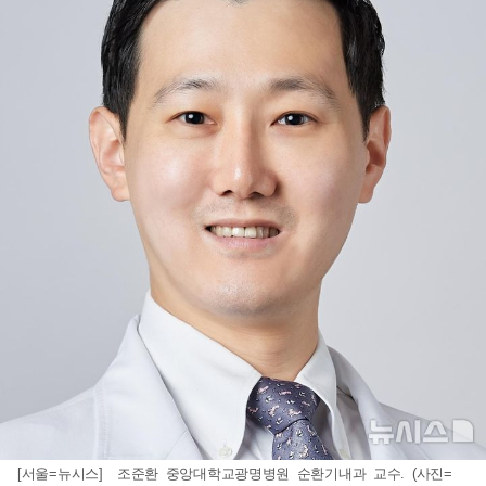
[서울=뉴시스] 조준환 중앙대학교광명병원 순환기내과 교수. (사진=