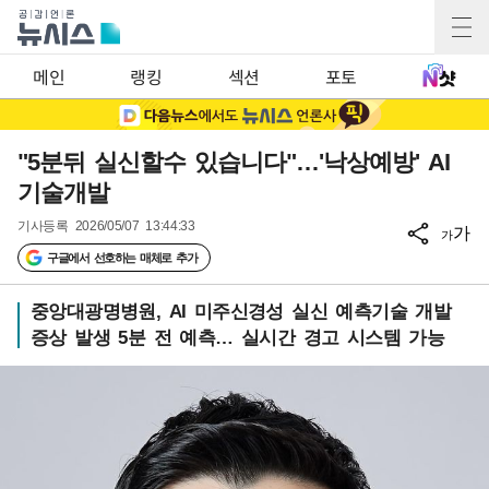
메인
랭킹
섹션
포토
"5분뒤 실신할수 있습니다"…'낙상예방' AI
기술개발
기사등록
2026/05/07 13:44:33
가
가
구글에서 선호하는 매체로 추가
중앙대광명병원, AI 미주신경성 실신 예측기술 개발
증상 발생 5분 전 예측… 실시간 경고 시스템 가능