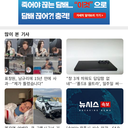
많이 본 기사
표창원, 남규리에 15년 만에 사
"창 3개 띄워도 답답함 없
과…"제가 틀렸습니다"
네"…'폴드8 울트라', 일주일 써보
니
英유명 여배우, 큰 교통사고서 기
[속보]뉴욕증시 상승 마감…S&P