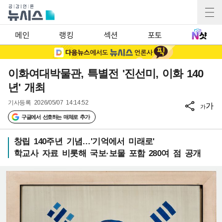
메인
랭킹
섹션
포토
이화여대박물관, 특별전 '진선미, 이화 140
년' 개최
기사등록
2026/05/07 14:14:52
가
가
구글에서 선호하는 매체로 추가
창립 140주년 기념…'기억에서 미래로'
학교사 자료 비롯해 국보·보물 포함 280여 점 공개