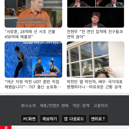
"서장훈, 28억에 산 서초 건물
전현무 "전 연인 집착에 친구들과
450억에 매물로"
연락 끊어"
"여군 지원 막힌 UDT 훈련 직접
박찬민 딸 박민하, 배우·국가대표
해봤습니다"…707 출신 女유튜버
병행하더니…여유로운 근황 공개
'완벽 소화'
회사소개
제휴/컨텐츠 판매
약관·정책
고충처리
PC화면
제보하기
앱 다운로드
맨위로↑
광