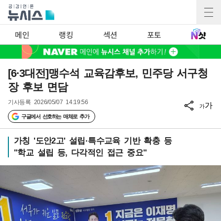
메인
랭킹
섹션
포토
[6·3대전]맹수석 교육감후보, 민주당 서구청
장 후보 면담
기사등록
2026/05/07 14:19:56
가
가
구글에서 선호하는 매체로 추가
가칭 '도안2고' 설립·특수교육 기반 확충 등
"학교 설립 등, 다각적인 접근 중요"