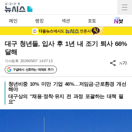
메인
랭킹
섹션
포토
대구 청년들, 입사 후 1년 내 조기 퇴사 66%
달해
기사등록
2026/05/07 14:07:13
가
가
구글에서 선호하는 매체로 추가
청년비중 10% 미만 기업 46%…저임금·근로환경 개선
해야
대구상의 "채용·정착·유지 전 과정 포괄하는 대책 필
요"