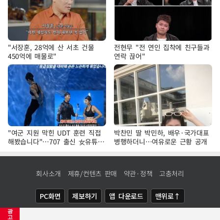
"서장훈, 28억에 산 서초 건물
전현무 "전 연인 집착에 친구들과
450억에 매물로"
연락 끊어"
"여군 지원 막힌 UDT 훈련 직접
박찬민 딸 박민하, 배우·국가대표
해봤습니다"…707 출신 女유튜버
병행하더니…여유로운 근황 공개
'완벽 소화'
회사소개
제휴/컨텐츠 판매
약관·정책
고충처리
PC화면
제보하기
앱 다운로드
맨위로↑
광
COPYRIGHTⓒ
NEWSIS
ALL RIGHTS RESERVED.
고