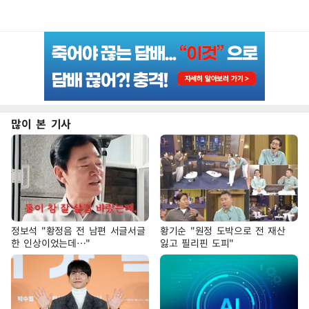
많이 본 기사
정보석 "황정음 전 남편 서글서글
황기순 "원정 도박으로 전 재산
한 인상이었는데…"
잃고 필리핀 도피"