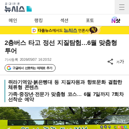
메인
랭킹
섹션
포토
2층버스 타고 정선 지질탐험…6월 맞춤형
투어
기사등록
2026/05/07 16:20:52
가
가
구글에서 선호하는 매체로 추가
쥐라기역암·붉은뼝대 등 지질자원과 향토문화 결합한
체류형 콘텐츠
가족·중장년·전문가 맞춤형 코스… 6월 7일까지 7회차
선착순 예약