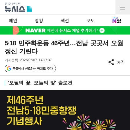
메인
랭킹
섹션
포토
5·18 민주화운동 46주년…전남 곳곳서 오월
정신 기린다
기사등록
2026/05/07 14:17:37
가
가
구글에서 선호하는 매체로 추가
'오월의 꽃, 오늘의 빛' 슬로건