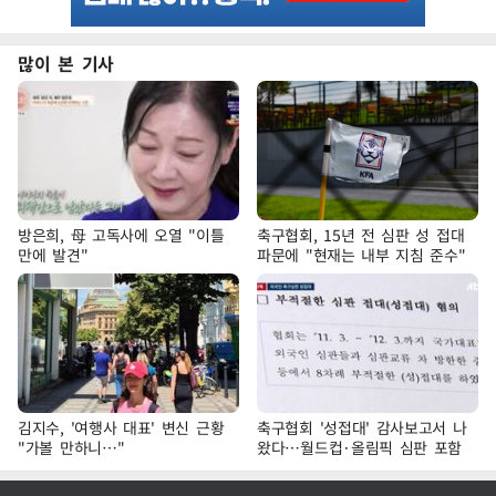
많이 본 기사
방은희, 母 고독사에 오열 "이틀
축구협회, 15년 전 심판 성 접대
만에 발견"
파문에 "현재는 내부 지침 준수"
김지수, '여행사 대표' 변신 근황
축구협회 '성접대' 감사보고서 나
"가볼 만하니…"
왔다…월드컵·올림픽 심판 포함