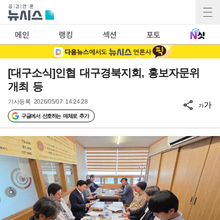
메인
랭킹
섹션
포토
[대구소식]인협 대구경북지회, 홍보자문위
개최 등
기사등록
2026/05/07 14:24:28
가
가
구글에서 선호하는 매체로 추가