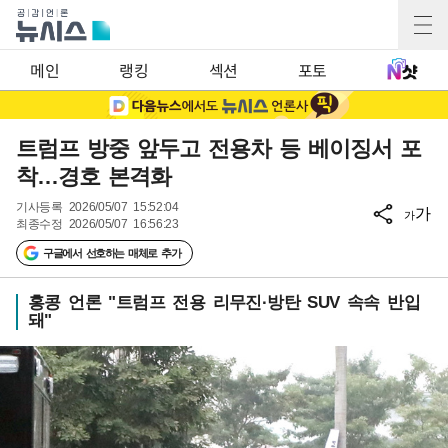
메인
랭킹
섹션
포토
트럼프 방중 앞두고 전용차 등 베이징서 포
착…경호 본격화
기사등록
2026/05/07 15:52:04
가
가
최종수정
2026/05/07 16:56:23
구글에서 선호하는 매체로 추가
홍콩 언론 "트럼프 전용 리무진·방탄 SUV 속속 반입
돼"