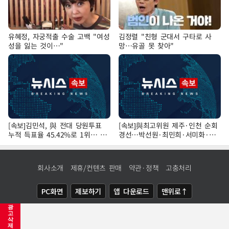
유혜정, 자궁적출 수술 고백 "여성
김정렬 "친형 군대서 구타로 사
성을 잃는 것이…"
망…유골 못 찾아"
[속보]김민석, 與 전대 당원투표
[속보]與최고위원 제주·인천 순회
누적 득표율 45.42%로 1위… 정
경선…박선원·최민희·서미화·한
청래 44.56%
민수·김용 순
회사소개
제휴/컨텐츠 판매
약관·정책
고충처리
PC화면
제보하기
앱 다운로드
맨위로↑
광
COPYRIGHTⓒ
NEWSIS
ALL RIGHTS RESERVED.
고
삭
제