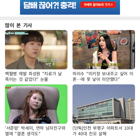
많이 본 기사
백혈병 재발 최성원 "치료가 날
하리수 "미키정 보내주고 싶어 이
죽이는 것 같았다" 눈물
혼…애 못 낳아 미안했다"
'서준맘' 박세미, 연하 남자친구와
[단독]인천 부평구 아파트서 10대
열애 "결혼 생각도"
가 40대 친모 살해