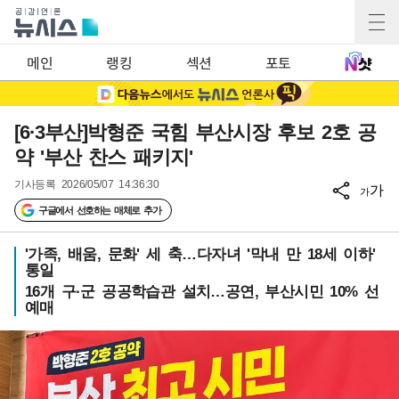
메인
랭킹
섹션
포토
[6·3부산]박형준 국힘 부산시장 후보 2호 공
약 '부산 찬스 패키지'
기사등록
2026/05/07 14:36:30
가
가
구글에서 선호하는 매체로 추가
'가족, 배움, 문화' 세 축…다자녀 '막내 만 18세 이하'
통일
16개 구·군 공공학습관 설치…공연, 부산시민 10% 선
예매