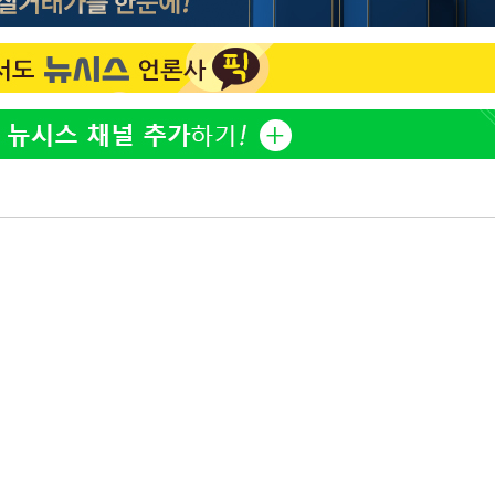
표창원, 남규리에 15년 만
1
사과…"제가 틀렸습니다"
"창 3개 띄워도 답답함 없
2
라', 일주일 써보니
오세훈 "용산공원 아파트,
3
학 뒤집는 것"
[속보]뉴욕증시 상승 마감…
4
닥 1.3%↑
김도영·곽빈·안현민…오
5
집은 차기 메이저리거
美, 이란 자금 옥죄기 박
6
·환전소 제재
'폭염 휴식기' 프로야구 1
7
식 병행…"야외 훈련 해도