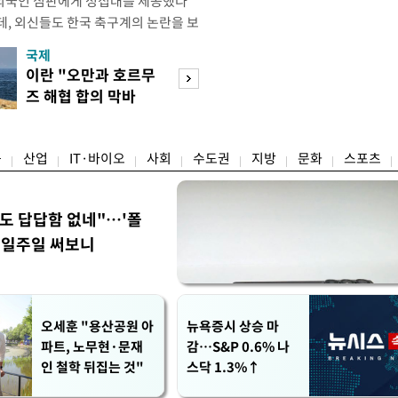
외국인 심판에게 성접대를 제공했다
데, 외신들도 한국 축구계의 논란을 보
있다. 지난 6일 JTBC는 문화체육관
국제
경제
한 감사보고서를 바탕으로 축구협회가
이란 "오만과 호르무
7월 세계 식량가
12년 3월까지 1년 동안 국가대표팀 경기
즈 해협 합의 막바
0.6%↑…곡물·
들에게 성접대를 한 정황이 드러났다
지"
탕 강세 전환
융
산업
IT·바이오
사회
수도권
지방
문화
스포츠
워도 답답함 없네"…'폴
, 일주일 써보니
오세훈 "용산공원 아
뉴욕증시 상승 마
파트, 노무현·문재
감…S&P 0.6% 나
인 철학 뒤집는 것"
스닥 1.3%↑