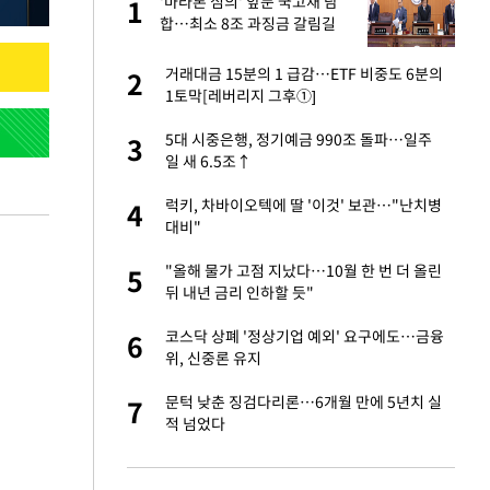
에
'마라톤 심의' 앞둔 국고채 담
1
1
합…최소 8조 과징금 갈림길
네"…'폴드8 울트
거래대금 15분의 1 급감…ETF 비중도 6분의
2
2
1토막[레버리지 그후①]
 노무현·문재인 철
5대 시중은행, 정기예금 990조 돌파…일주
3
3
일 새 6.5조↑
S&P 0.6% 나스
럭키, 차바이오텍에 딸 '이것' 보관…"난치병
4
4
대비"
승환·니퍼트가 콕
"올해 물가 고점 지났다…10월 한 번 더 올린
5
5
뒤 내년 금리 인하할 듯"
차…가상자산 거래소
코스닥 상폐 '정상기업 예외' 요구에도…금융
6
6
위, 신중론 유지
0개 구단, 훈련·휴
문턱 낮춘 징검다리론…6개월 만에 5년치 실
7
7
 안전 최우선"
적 넘었다