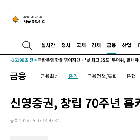
-29236초 전 >
강릉에 시간당 81.4㎜ 물폭탄…도로 잠기고 담벼락 붕괴
-25343초 전 >
백운산서 80년근 천종산삼 9뿌리 발견…감정가 1.3억원
2026.08.08 (토)
서울 36.4℃
-23053초 전 >
선재도서 해루질 나섰다 실종 60대, 닷새 만에 숨진 채 발
-20587초 전 >
남자 농구, 나고야 아시안게임서 '홈팀' 일본과 한일전
-19963초 전 >
여수 오동도 해상서 모터보트 전복…1명 사망·1명 실종
실시간
정치
국제
경제
금융
산업
-16190초 전 >
극한폭염 한풀 꺾이지만…'낮 최고 35도' 무더위, 열대야
주 날씨]
-13208초 전 >
축구협회 "압수수색·성접대 논란 사과…쇄신의 기회로 
-11725초 전 >
[속보]'압수수색·성접대 논란' 축구협회 "실망과 걱정 
금융
금융최신
증권
금융정책/통화
은행
송"
-346초 전 >
'최고 37도' 폭염 지속…강원동해안 최대 150㎜ 비
1시간 전 >
[속보]뉴욕증시 상승 마감…S&P 0.6% 나스닥 1.3%↑
-29256초 전 >
강릉에 시간당 81.4㎜ 물폭탄…도로 잠기고 담벼락 붕괴
신영증권, 창립 70주년 
-25363초 전 >
백운산서 80년근 천종산삼 9뿌리 발견…감정가 1.3억원
-23073초 전 >
선재도서 해루질 나섰다 실종 60대, 닷새 만에 숨진 채 발
등록 2026.05.07 14:43:44
-20607초 전 >
남자 농구, 나고야 아시안게임서 '홈팀' 일본과 한일전
-19983초 전 >
여수 오동도 해상서 모터보트 전복…1명 사망·1명 실종
-16210초 전 >
극한폭염 한풀 꺾이지만…'낮 최고 35도' 무더위, 열대야