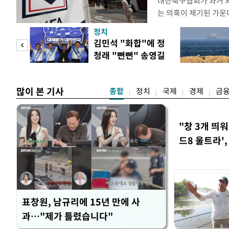
대한축구협회가 과거 
는 의혹이 제기된 가운
도하면서 파장이 커지고 
정치
광부가 2016년 작성
 사업
김민석 "화합"에 정
2011년 3월부터 20
청래 "뻔뻔" 송영길
에 참여한 외국인 심판
은 연임 직격
고
많이 본 기사
종합
정치
국제
경제
금
"창 3개 띄
드8 울트라'
표창원, 남규리에 15년 만에 사
과…"제가 틀렸습니다"