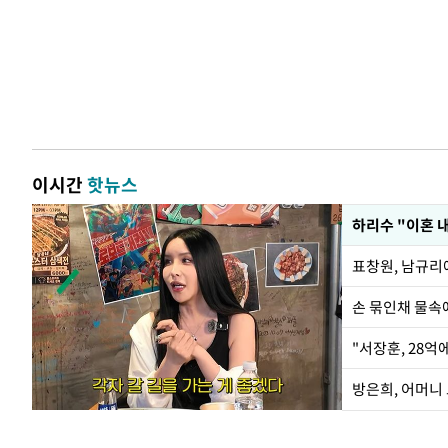
이시간
핫뉴스
하리수 "이혼 
손 묶인채 물속에
"서장훈, 28억
방은희, 어머니 