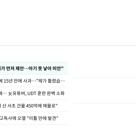
내가 먼저 제안…아기 못 낳아 미안"
표창원, 남규리에 15년 만에 사과…"제가 틀렸습니다"
… 女유튜버, UDT 훈련 완벽 소화
에 산 서초 건물 450억에 매물로"
고독사에 오열 "이틀 만에 발견"