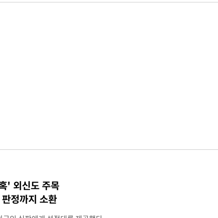
혹' 외신도 주목
컵 판정까지 소환