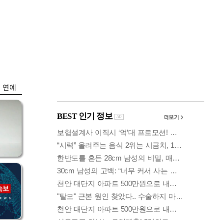
금융
격
코스닥 살아나자
설
ETF 날았다…수익률
상위권 휩쓸어
연예