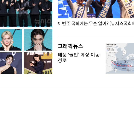
폭력 피해자에 위로·사과…"국가
이번주 국회에는 무슨 일이? [뉴시스국회토
"
그래픽뉴스
태풍 '돌핀' 예상 이동
경로