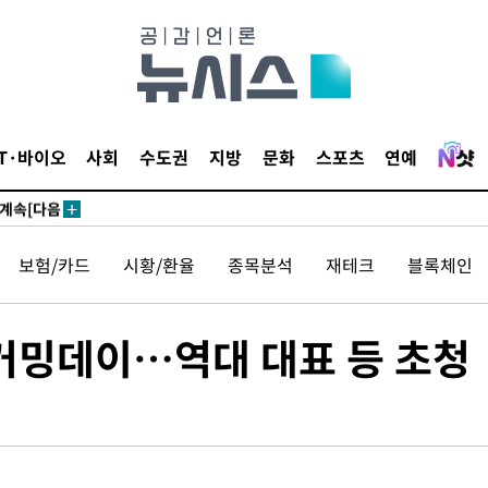
견
IT·바이오
사회
수도권
지방
문화
스포츠
연예
 계속[다음
삼겠다"
안겨드려 죄
보험/카드
시황/환율
종목분석
재테크
블록체인
홈커밍데이…역대 대표 등 초청
견
 계속[다음