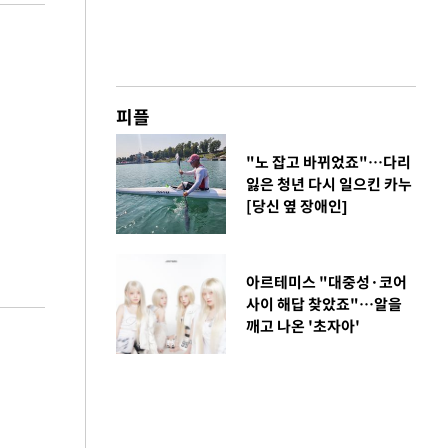
피플
"노 잡고 바뀌었죠"…다리
잃은 청년 다시 일으킨 카누
[당신 옆 장애인]
아르테미스 "대중성·코어
사이 해답 찾았죠"…알을
깨고 나온 '초자아'