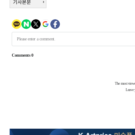
기사본문
주 날씨]
-13228초 전 >
축구협회 "압수수색·성접대 논란 사과…쇄신의 기회로 
-11745초 전 >
[속보]'압수수색·성접대 논란' 축구협회 "실망과 걱정 
송"
-366초 전 >
'최고 37도' 폭염 지속…강원동해안 최대 150㎜ 비
1시간 전 >
[속보]뉴욕증시 상승 마감…S&P 0.6% 나스닥 1.3%↑