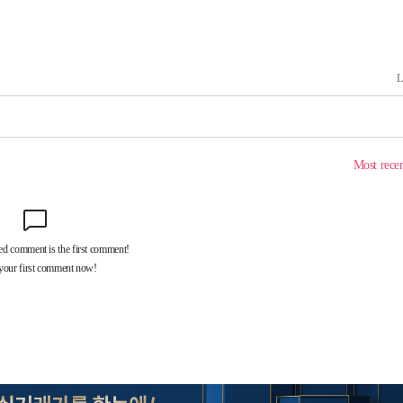
삼겠다"
안겨드려 죄