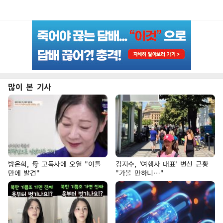
많이 본 기사
방은희, 母 고독사에 오열 "이틀
김지수, '여행사 대표' 변신 근황
만에 발견"
"가볼 만하니…"