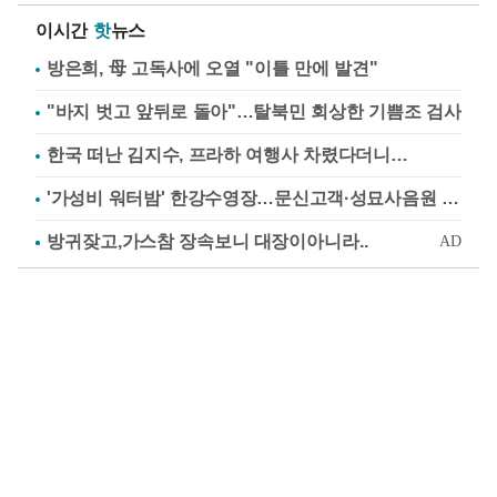
이시간
핫
뉴스
방은희, 母 고독사에 오열 "이틀 만에 발견"
"바지 벗고 앞뒤로 돌아"…탈북민 회상한 기쁨조 검사
한국 떠난 김지수, 프라하 여행사 차렸다더니…
'가성비 워터밤' 한강수영장…문신고객·성묘사음원 민원