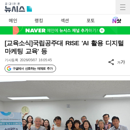
메인
랭킹
섹션
포토
[교육소식]국립공주대 RISE 'AI 활용 디지털
마케팅 교육' 등
기사등록
2026/05/07 16:05:45
가
가
구글에서 선호하는 매체로 추가