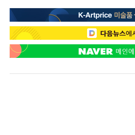
-7849초 전 >
[속보]7~9일 프로야구 3연전도 폭염 취소…11일 재개
-7511초 전 >
"韓 외환시장 개입 관측 배경엔 美의 대한국 무역적자 있어
-7338초 전 >
'월드컵 탈락 후폭풍' 축구협회…초유의 압수수색에 '충격
-7178초 전 >
서울 낮 37.9도, 올여름 최고치 경신…영등포 순간 '40도'
-6740초 전 >
[속보]종합특검, 대검 추가 압수수색…내란 중요임무종사 
-2835초 전 >
[속보]코스닥, 800p 회복…0.26% 오른 801.67 마감
-2765초 전 >
[속보]코스피, 301.88포인트(4.58%) 내린 6296.38 마감
-2630초 전 >
[속보]원·달러 환율, 0.7원 내린 1423.8원 마감
-229초 전 >
"여기 떨어졌다"…다누리, 스페이스X 로켓 달 충돌 흔적 포
45분 전 >
손흥민, 5경기 연속골 실패…LAFC는 승부차기 끝 과달라하라
2시간 전 >
내일까지 39도 '펄펄'…기상청 "태풍 지나며 폭염 잠시 꺾인