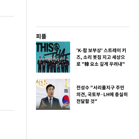
피플
'K-팝 보부상' 스트레이 키
즈, 소리 봇짐 지고 세상으
로 "韓 요소 깊게 우려내"
전성수 "서리풀지구 주민
의견, 국토부·LH에 충실히
전달할 것"