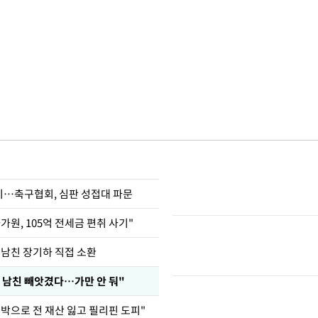
…축구협회, 심판 성접대 파문
가원, 105억 전세금 편취 사기"
 남친 장기하 직접 소환
 남친 빼앗겼다…가만 안 둬"
도박으로 전 재산 잃고 필리핀 도피"