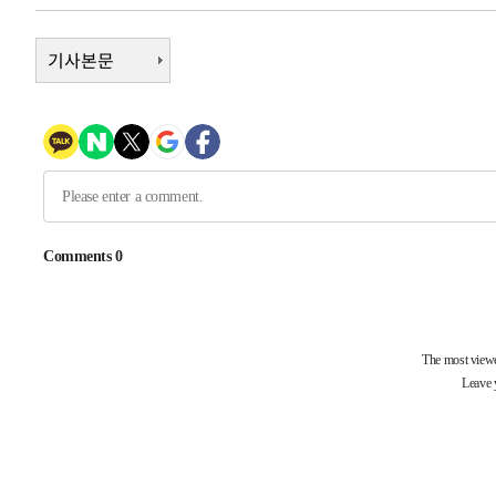
-6740초 전 >
[속보]종합특검, 대검 추가 압수수색…내란 중요임무종사 
-2835초 전 >
기사본문
[속보]코스닥, 800p 회복…0.26% 오른 801.67 마감
-2765초 전 >
[속보]코스피, 301.88포인트(4.58%) 내린 6296.38 마감
-2630초 전 >
[속보]원·달러 환율, 0.7원 내린 1423.8원 마감
-229초 전 >
"여기 떨어졌다"…다누리, 스페이스X 로켓 달 충돌 흔적 포
45분 전 >
손흥민, 5경기 연속골 실패…LAFC는 승부차기 끝 과달라하라
2시간 전 >
내일까지 39도 '펄펄'…기상청 "태풍 지나며 폭염 잠시 꺾인
-28400초 전 >
'월드컵 탈락 후폭풍' 축구협회…11시간 걸린 초유의 압
합)
-27836초 전 >
[속보] 뉴욕증시, 혼조 출발…나스닥 0.3%↓, 다우 0.1
-26629초 전 >
축구협회, 15년 전 심판 성 접대 파문에 "현재는 내부 지
-25314초 전 >
경찰, '홍명보는 2순위' 결론냈던 스포츠윤리센터도 압
-10910초 전 >
[속보]합참 "北 발사체는 단거리탄도미사일…감시·경계
화"
-10658초 전 >
日방위성, 北이 동해로 쏜 발사체는 탄도미사일 가능성
-9088초 전 >
[속보] SKT, 에이닷 서비스 장애 발생…"원인 파악 중"
-8494초 전 >
[속보]합참 "북, 동해상으로 미상 발사체 발사"
-7890초 전 >
'낮 최고 39도' 불볕더위…한밤 열대야도 계속[내일날씨]