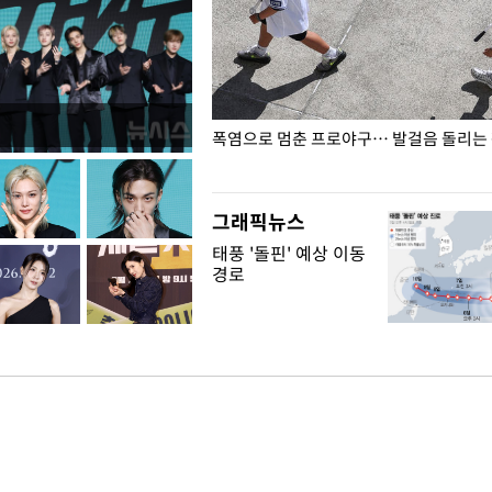
전남광주… 열화상 카메라에 담긴
폭염으로 멈춘 프로야구… 발걸음 돌리는
그래픽뉴스
태풍 '돌핀' 예상 이동
경로