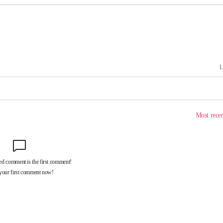
혐의
착
 격파
다"
수수색(종
4%↑
침 준수"
수수색
태세 강