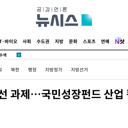
다"
수수색(종
4%↑
IT·바이오
사회
수도권
지방
문화
스포츠
연예
침 준수"
수수색
태세 강
교
북한
행정
지방정가
지방선거
우선 과제…국민성장펀드 산업
"
·당황'