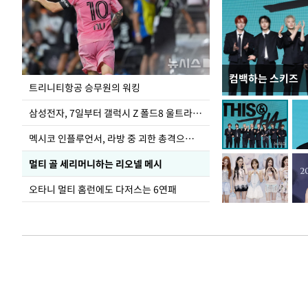
컴백하는 스키즈
입추 하루 앞둔 
트리니티항공 승무원의 워킹
폭염
삼성전자, 7일부터 갤럭시 Z 폴드8 울트라·폴드8·플립8 출시
멕시코 인플루언서, 라방 중 괴한 총격으로 사망
멀티 골 세리머니하는 리오넬 메시
오타니 멀티 홈런에도 다저스는 6연패