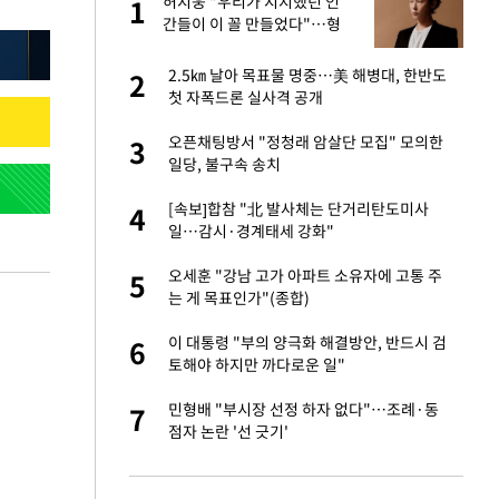
미
허지웅 "우리가 지지했던 인
1
1
…엄
간들이 이 꼴 만들었다"…형
소법 개정에 격한 반응
이 산다' 선곡…쿨한
2.5㎞ 날아 목표물 명중…美 해병대, 한반도
2
2
첫 자폭드론 실사격 공개
인간들이 이 꼴 만
오픈채팅방서 "정청래 암살단 모집" 모의한
3
3
격한 반응
일당, 불구속 송치
하는 프리랜서…받
[속보]합참 "北 발사체는 단거리탄도미사
4
4
일…감시·경계태세 강화"
노인 70%는 아파
오세훈 "강남 고가 아파트 소유자에 고통 주
5
5
는 게 목표인가"(종합)
앗겨…지금이라면 가
이 대통령 "부의 양극화 해결방안, 반드시 검
6
6
토해야 하지만 까다로운 일"
패…LAFC는 승부차
민형배 "부시장 선정 하자 없다"…조례·동
7
7
점자 논란 '선 긋기'