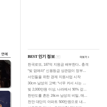
금융
개
외국인 폭풍매도에
 우
코스피 6200선 주저
앉아
연예