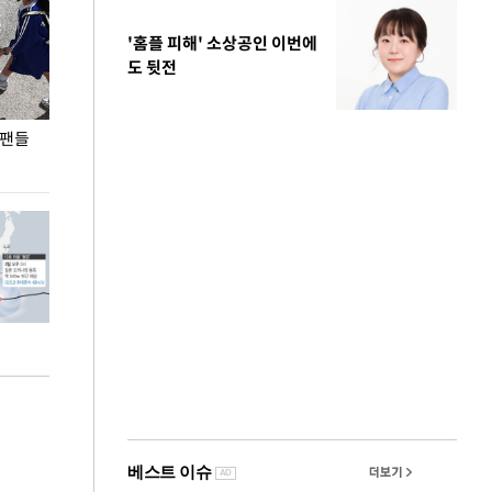
'홈플 피해' 소상공인 이번에
도 뒷전
 팬들
이 대통령, '청년 대책 속도 높여야…폭염 문제도
입추 코앞인데 전
총력 대응'