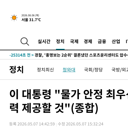
2026.08.06 (목)
서울 31.7℃
2시간 전 >
내일까지 39도 '펄펄'…기상청 "태풍 지나며 폭염 잠시 꺾인
-28400초 전 >
'월드컵 탈락 후폭풍' 축구협회…11시간 걸린 초유의 압
합)
-27836초 전 >
[속보] 뉴욕증시, 혼조 출발…나스닥 0.3%↓, 다우 0.1
실시간
정치
국제
경제
금융
산업
-26629초 전 >
축구협회, 15년 전 심판 성 접대 파문에 "현재는 내부 지
-25314초 전 >
경찰, '홍명보는 2순위' 결론냈던 스포츠윤리센터도 압
-10910초 전 >
[속보]합참 "北 발사체는 단거리탄도미사일…감시·경계
정치
정치최신
청와대
국회/정당
국방/외
화"
-10658초 전 >
日방위성, 北이 동해로 쏜 발사체는 탄도미사일 가능성
-9088초 전 >
[속보] SKT, 에이닷 서비스 장애 발생…"원인 파악 중"
-8494초 전 >
[속보]합참 "북, 동해상으로 미상 발사체 발사"
이 대통령 "물가 안정 최
-7890초 전 >
'낮 최고 39도' 불볕더위…한밤 열대야도 계속[내일날씨]
력 제공할 것"(종합)
-7849초 전 >
[속보]7~9일 프로야구 3연전도 폭염 취소…11일 재개
-7511초 전 >
"韓 외환시장 개입 관측 배경엔 美의 대한국 무역적자 있어
-7338초 전 >
'월드컵 탈락 후폭풍' 축구협회…초유의 압수수색에 '충격
등록 2026.05.07 14:42:59
수정 2026.05.07 15:32:24
-7178초 전 >
서울 낮 37.9도, 올여름 최고치 경신…영등포 순간 '40도'