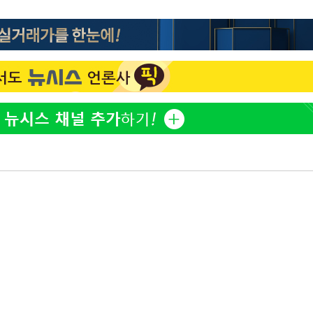
이승기 측 "차가원 전세금 
1
반환은 고도의 사기 수법
벌 원해"
"
아이유, 장기하 '별일 없
2
·당황'
일상 공개
허지웅 "우리가 지지했던 
3
혐의
들었다"…형소법 개정에 
김혜수 "우린 돈 받고 일
4
는 만큼 해내야"
'아들아 요양원은 싫다'…
착
5
도 집 거주 희망
 격파
다"
효린 "절친에게 남친 빼
6
만 안 있어"
손흥민, 5경기 연속골 실
7
기 끝 과달라하라 격파