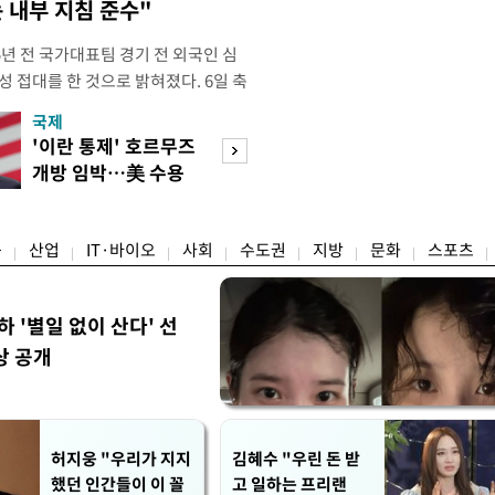
 내부 지침 준수"
년 전 국가대표팀 경기 전 외국인 심
성 접대를 한 것으로 밝혀졌다. 6일 축
 의원실은 축구협회가 2011~2012
국제
경제
게 성 접대한 사실을 확인했다. 당시
'이란 통제' 호르무즈
초고가 겨냥 세제
과 감독관 등 10여 명에게 한 번에
개방 임박…美 수용
편…전월세 '유탄'
00만원이 넘는 돈을 성
할까
려
융
산업
IT·바이오
사회
수도권
지방
문화
스포츠
하 '별일 없이 산다' 선
상 공개
허지웅 "우리가 지지
김혜수 "우린 돈 받
했던 인간들이 이 꼴
고 일하는 프리랜