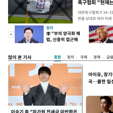
축구협회 "현재는
대한축구협회가 14~15
판을 상대로 여러 차례 
구계에 따르면 국회의 한
정치
년 국제심판 10여 명에
"사적
李 "부의 양극화 해
축구협회는 외국인 심판
법, 신중히 접근해
수십만원에서 많게는 1
 차이
야"
많이 본 기사
종합
정치
국제
경제
금
아이유, 장기
곡…쿨한 일
이승기 측 "차가원 전세금 미반환은