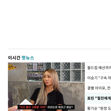
이시간
핫뉴스
월드컵 예선까지
이승기 "구속 차
결별 아이유, 전
효린 "절친에게
황기순 "원정 