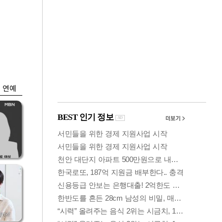
금융
언급
6월 경상수지 497.3
'우
억 달러…38개월 연
속 흑자
연예