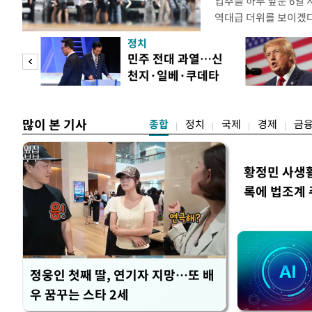
입추를 하루 앞둔 6일
역대급 더위를 보이겠다
이날 서울에서도 예보치
정치
이 관측될 가능성이 제
 놀
민주 전대 과열…신
남에는 최고기온이 39
천지·일베·쿠데타
로 올라 생명을 위협하
 첫
공방
많이 본 기사
종합
정치
국제
경제
금
황정민 사생활 
록에 법조계
정웅인 첫째 딸, 연기자 지망…또 배
우 꿈꾸는 스타 2세