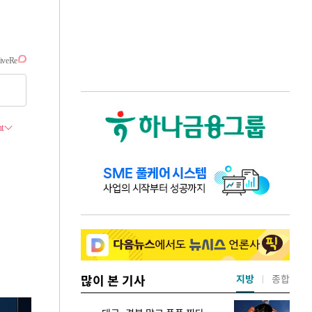
많이 본 기사
지방
종합