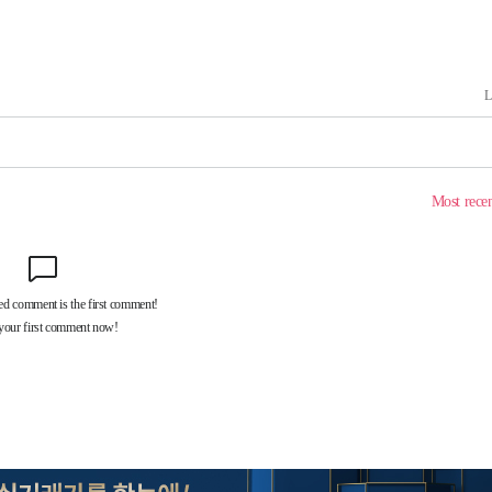
장
 구축
조 마감 다
 어려워"
부 대변인