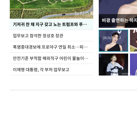
비광 출연하는 하
가을 준비하는 들
기저귀 찬 채 지구 갖고 노는 트럼프와 푸틴 형상 미로
업무보고 참석한 정성호 장관
폭염중대경보에 프로야구 연일 취소…피칭 연습장 '52도'
안전기준 부적합 해외직구 어린이 물놀이용품 판매 중단 요청한 서울시
이재명 대통령, 각 부처 업무보고