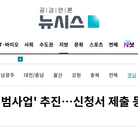
부 대변인
IT·바이오
사회
수도권
지방
문화
스포츠
연예
장
전남광주
대전/충남
울산
강원
충북
전북
경남
 구축
시범사업' 추진…신청서 제출 
조 마감 다
 어려워"
부 대변인