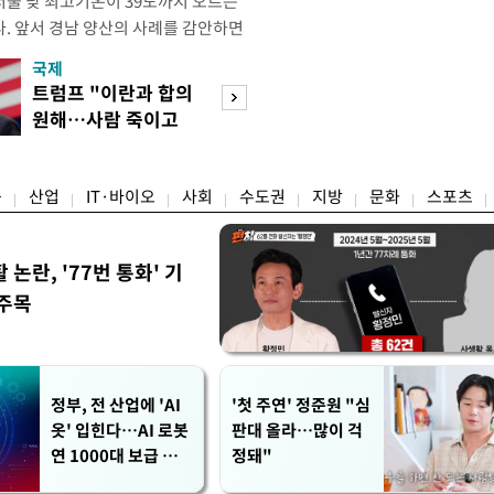
 서울 낮 최고기온이 39도까지 오르는
. 앞서 경남 양산의 사례를 감안하면
인 39도를 넘어 40도에 달하는 기온
국제
경제
기된다. 기상청은 "수도권과 일부 전
트럼프 "이란과 합의
엔화 이어 원화 
도 또는 최고체감온도가 38도 이상으
원해…사람 죽이고
한 美…환율 안정 
는 수준의 극단적인 더위가 예상된다
싶지 않아"
군' 되나
융
산업
IT·바이오
사회
수도권
지방
문화
스포츠
논란, '77번 통화' 기
 주목
정부, 전 산업에 'AI
'첫 주연' 정준원 "심
옷' 입힌다…AI 로봇
판대 올라…많이 걱
연 1000대 보급 추
정돼"
진