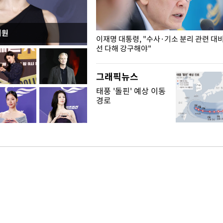
지원
녘
이재명 대통령, "수사·기소 분리 관련 대
선 다해 강구해야"
그래픽뉴스
태풍 '돌핀' 예상 이동
경로