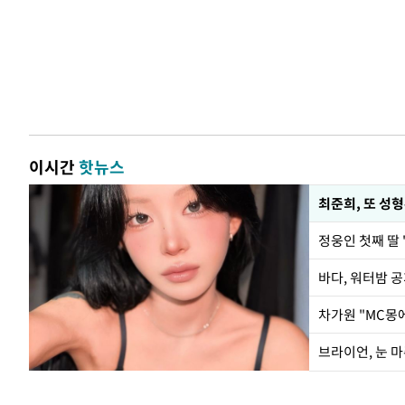
이시간
핫뉴스
최준희, 또 성형
정웅인 첫째 딸 
바다, 워터밤 공