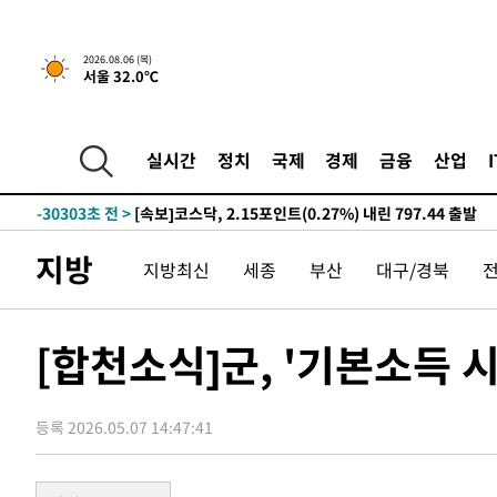
2026.08.06 (목)
서울 32.0℃
14분 전 >
[속보] "이란-오만, 호르무즈 해협 통행 항로 합의" 이란 외무
실시간
정치
국제
경제
금융
산업
-31736초 전 >
서울 열대야 15일째 지속…비공식 '초열대야' 30도 넘어
-30303초 전 >
[속보]코스닥, 2.15포인트(0.27%) 내린 797.44 출발
-30286초 전 >
[속보]코스피, 119.51포인트(1.81%) 내린 6478.75 개
지방
지방최신
세종
부산
대구/경북
-26733초 전 >
6월 경상수지 497.3억 달러…두 달 연속 사상 최대
-26684초 전 >
서울 낮 39도 '폭염중대경보'…40도 관측 가능성도
-24046초 전 >
미 워싱턴주 스포캔 시의 통제불능 3개 산불, 방화선 일부
[합천소식]군, '기본소득 
-16219초 전 >
[속보] 호르무즈 해협 이란-오만 협상 기대속 뉴욕증시 혼
우 0.49%↑
-14574초 전 >
[속보] 이란 대통령 "지금 최고지도자와 소통하기가 매우
취임 3년 인터뷰
등록 2026.05.07 14:47:41
14분 전 >
[속보] "이란-오만, 호르무즈 해협 통행 항로 합의" 이란 외무
-31756초 전 >
서울 열대야 15일째 지속…비공식 '초열대야' 30도 넘어
-30323초 전 >
[속보]코스닥, 2.15포인트(0.27%) 내린 797.44 출발