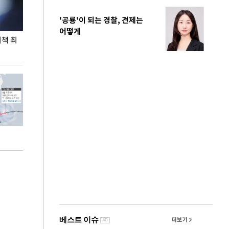
'공룡'이 되는 경찰, 견제는
어떻게
비책 최
송영길·정청래·김민석, 전당대회 앞두고 두 번째
'오늘도 폭염' 
TV 토론