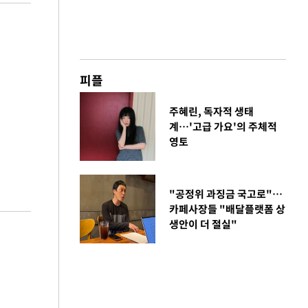
피플
주혜린, 독자적 생태
계…'고급 가요'의 주체적
영토
"공정위 과징금 국고로"…
카페사장들 "배달플랫폼 상
생안이 더 절실"