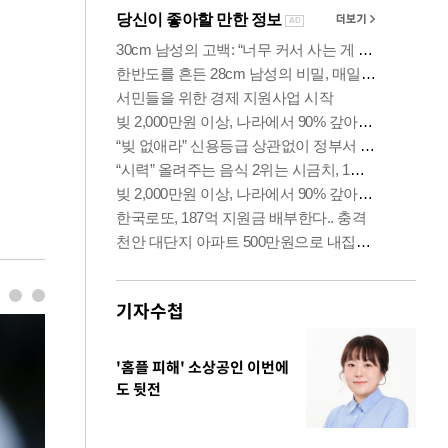
기자수첩
'홈플 피해' 소상공인 이번에
도 뒷전