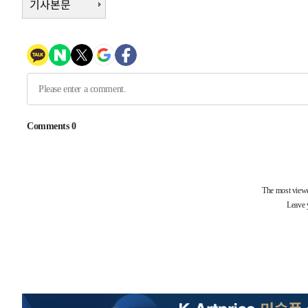
기사본문
-30306초 전 >
[속보]코스피, 119.51포인트(1.81%) 내린 6478.75 개
-26753초 전 >
6월 경상수지 497.3억 달러…두 달 연속 사상 최대
-26704초 전 >
서울 낮 39도 '폭염중대경보'…40도 관측 가능성도
-24066초 전 >
미 워싱턴주 스포캔 시의 통제불능 3개 산불, 방화선 일부
-16239초 전 >
[속보] 호르무즈 해협 이란-오만 협상 기대속 뉴욕증시 혼
우 0.49%↑
-14594초 전 >
[속보] 이란 대통령 "지금 최고지도자와 소통하기가 매우
취임 3년 인터뷰
14분 전 >
[속보] "이란-오만, 호르무즈 해협 통행 항로 합의" 이란 외무