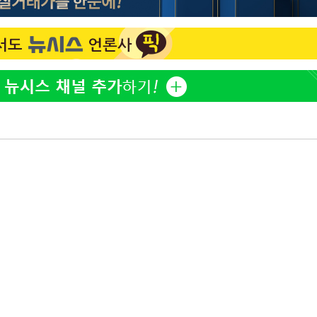
정웅인 첫째 딸, 연기자 지
1
망…또 배우 꿈꾸는 스타 2
황정민 사생활 논란, '77
2
계 주목
정부, 전 산업에 'AI 옷' 
3
1000대 보급 추진
'첫 주연' 정준원 "심판
4
돼"
고기남자, 故 배인규 애도
5
"300만원 보낸 전 남친,
6
혼 앞둔 예비신부의 뜻밖 
美, 엔화 방어하며 원화도
7
정 '우군' 되나