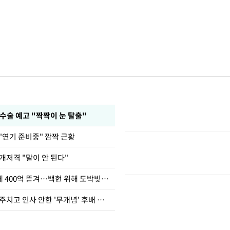
수술 예고 "짝짝이 눈 탈출"
"연기 준비중" 깜짝 근황
개저격 "말이 안 된다"
차가원 "MC몽에 400억 뜯겨…백현 위해 도박빚 갚아줘"
브라이언, 눈 마주치고 인사 안한 '무개념' 후배 폭로