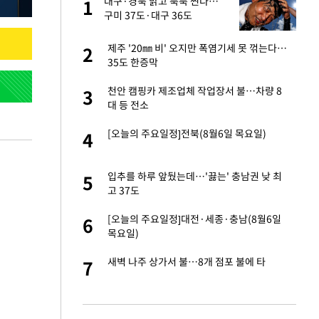
대구·경북 맑고 푹푹 찐다…
1
1
세
구미 37도·대구 36도
번 통화' 기록에 법조
제주 '20㎜ 비' 오지만 폭염기세 못 꺾는다…
2
2
35도 한증막
입힌다…AI 로봇 연
천안 캠핑카 제조업체 작업장서 불…차량 8
3
3
대 등 전소
대 올라…많이 걱정
[오늘의 주요일정]전북(8월6일 목요일)
4
4
…"비통하고 참담"
입추를 하루 앞뒀는데…'끓는' 충남권 낮 최
5
5
고 37도
 받아도 될까요"…결
[오늘의 주요일정]대전·세종·충남(8월6일
6
6
고충
목요일)
 소환…韓 환율 안
새벽 나주 상가서 불…8개 점포 불에 타
7
7