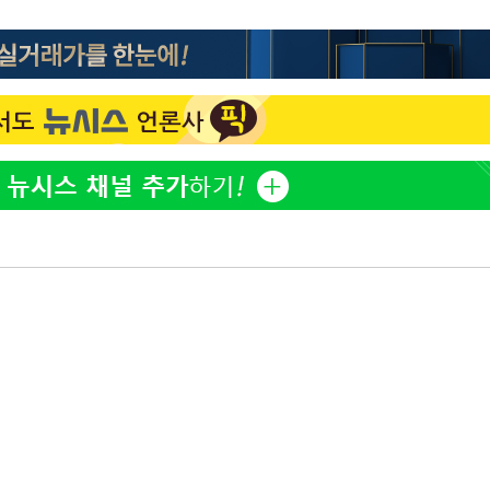
황기순 "원정 도박으로 전 
1
산 잃고 필리핀 도피"
등 압수수
월 중 예
정보석 "황정음 전 남편 
2
었는데…"
정부, 전 산업에 'AI 옷' 
3
1000대 보급 추진
바다, 워터밤 공개저격 "말
4
최준희, 또 성형수술 예고 
5
구축
마감 다우
[속보]산업장관 "李정부,
6
정 전력 위해 불가피"
고속도로서 화물차 낙하물
7
동승자 사망