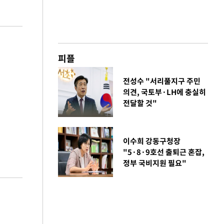
피플
전성수 "서리풀지구 주민
의견, 국토부·LH에 충실히
전달할 것"
이수희 강동구청장
"5·8·9호선 출퇴근 혼잡,
정부 국비지원 필요"