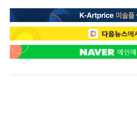
-13026초 전 >
[속보]경찰, '홍명보 선임 논란' 대한축구협회·축구회관 
색
-12413초 전 >
[속보]산업장관 "美무역법 제301조 과잉생산 결과 발표 8
상
-12206초 전 >
[속보]코스피 매도사이드카 발동…4%대 급락
-11478초 전 >
[속보]전남광주 초대 시민추천 부시장에 백승주·윤난실
-9039초 전 >
서울 열대야 15일째 지속…비공식 '초열대야' 30도 넘어
-7606초 전 >
[속보]코스닥, 2.15포인트(0.27%) 내린 797.44 출발
-7589초 전 >
[속보]코스피, 119.51포인트(1.81%) 내린 6478.75 개장
-4036초 전 >
6월 경상수지 497.3억 달러…두 달 연속 사상 최대
-3987초 전 >
서울 낮 39도 '폭염중대경보'…40도 관측 가능성도
-1349초 전 >
미 워싱턴주 스포캔 시의 통제불능 3개 산불, 방화선 일부 
1시간 전 >
[속보] 호르무즈 해협 이란-오만 협상 기대속 뉴욕증시 혼조 
0.49%↑