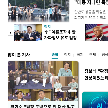
"태풍 지나면 폭
한반도 상공을 뒤덮은 
최고기온 39도 안팎의
'돌핀'이 지나며 기압
정치
으로 주춤할 것으로 기
기어
李 "여론조작 위한
정례 브리핑을 열고 이
로맨스
가짜정보 유포 엄정
관은 "상층까지 잘 연
대응"
많이 본 기사
종합
정치
국제
경제
금
정보석 "황정
인상이었는데
황기순 "원정 도박으로 전 재산 잃고