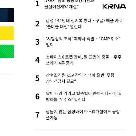
재
DXVX "남미 공공보건기관과
1
1
물질이전계약 체결"
서글서글한 인상이
삼성 144만대 신기록 쐈다…구글·애플 가세
2
2
'폴더블 대전' 열린다
입힌다…AI 로봇 연
'시험성적 조작' 제약사 적발…"GMP 취소"
3
3
철퇴
이 안 된다"
스페이스X 로켓 잔해, 달 표면에 충돌…우주
4
4
쓰레기 4톤 증가
"짝짝이 눈 탈출"
산후조리원 RSV 감염 신생아 절반 '무증
5
5
상'…"감시 필요"
 원전 반대 안해…안
달이 태양 가리고 별똥별이 쏟아진다…12일
6
6
밤하늘 '우주쇼' 열린다
, 들이받은 승합차
잠들지 않는 삼성바이오…휴가철에도 공장
7
7
풀가동