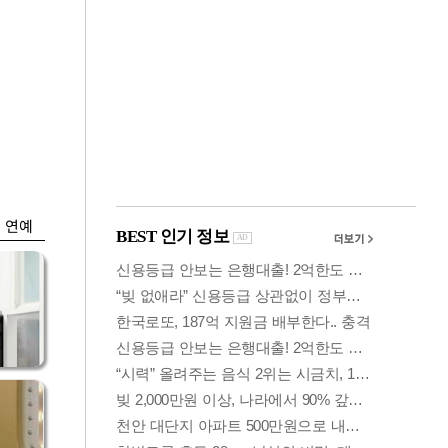
금융
…서
"샌디스크 실적 실
줄어
망"…SK하닉, 또
10% 털썩
연예