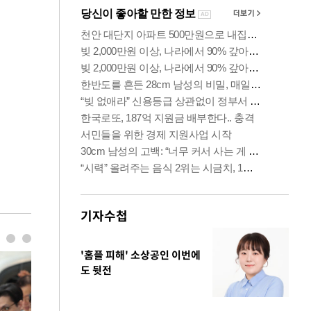
기자수첩
'홈플 피해' 소상공인 이번에
도 뒷전