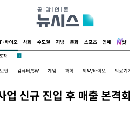
마감 다우
감
IT·바이오
사회
수도권
지방
문화
스포츠
연예
 포착
라하라 격파
보안
컴퓨터/SW
게임
과학
제약/바이오
의료기
꺾인다"
 위협"
 수용할까
C 사업 신규 진입 후 매출 본격
해 불가피"
등 압수수
월 중 예