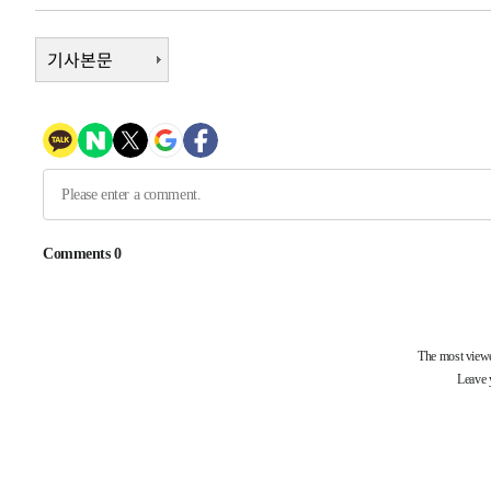
-9039초 전 >
서울 열대야 15일째 지속…비공식 '초열대야' 30도 넘어
-7606초 전 >
기사본문
[속보]코스닥, 2.15포인트(0.27%) 내린 797.44 출발
-7589초 전 >
[속보]코스피, 119.51포인트(1.81%) 내린 6478.75 개장
-4036초 전 >
6월 경상수지 497.3억 달러…두 달 연속 사상 최대
-3987초 전 >
서울 낮 39도 '폭염중대경보'…40도 관측 가능성도
-1349초 전 >
미 워싱턴주 스포캔 시의 통제불능 3개 산불, 방화선 일부 
1시간 전 >
[속보] 호르무즈 해협 이란-오만 협상 기대속 뉴욕증시 혼조 
0.49%↑
-31154초 전 >
[속보]코스닥, 800p 회복…0.26% 오른 801.67 마감
-31084초 전 >
[속보]코스피, 301.88포인트(4.58%) 내린 6296.38 마
-30949초 전 >
[속보]원·달러 환율, 0.7원 내린 1423.8원 마감
-28548초 전 >
"여기 떨어졌다"…다누리, 스페이스X 로켓 달 충돌 흔적
-25593초 전 >
손흥민, 5경기 연속골 실패…LAFC는 승부차기 끝 과달
-18194초 전 >
내일까지 39도 '펄펄'…기상청 "태풍 지나며 폭염 잠시 
-17831초 전 >
트럼프, 한국계 진보 주지사 후보 맹공…"공산주의가 최대
-17809초 전 >
"美간섭에 합의 지연"…트럼프, '이란 호르무즈 통제권'
-14329초 전 >
[속보]산업장관 "李정부, 원전 반대 안해…안정 전력 위