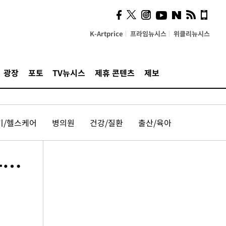
K-Artprice
프라임뉴시스
위클리뉴시스
광장
포토
TV뉴시스
제휴 콘텐츠
제보
기/헬스케어
병의원
건강/질환
출산/육아
화…