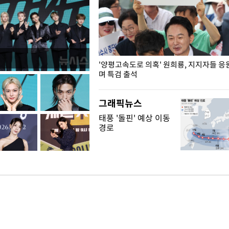
"수사·기소 분리 관련 대비책 최
'양평고속도로 의혹' 원희룡, 지지자들 응
"
며 특검 출석
그래픽뉴스
태풍 '돌핀' 예상 이동
경로