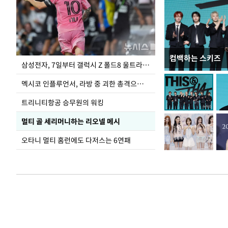
컴백하는 스키즈
이재명 대통령, 
삼성전자, 7일부터 갤럭시 Z 폴드8 울트라·폴드8·플립8 출시
선 다해 강구해야
멕시코 인플루언서, 라방 중 괴한 총격으로 사망
트리니티항공 승무원의 워킹
멀티 골 세리머니하는 리오넬 메시
오타니 멀티 홈런에도 다저스는 6연패