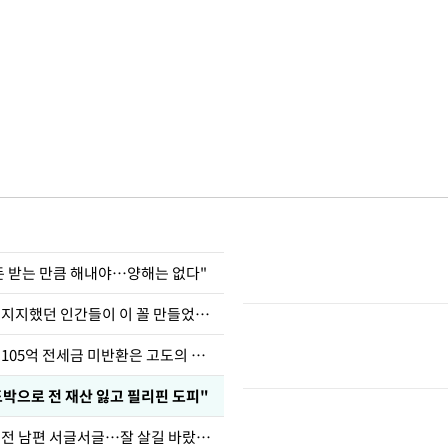
 돈 받는 만큼 해내야…양해는 없다"
허지웅 "우리가 지지했던 인간들이 이 꼴 만들었다"
이승기 "차가원 105억 전세금 미반환은 고도의 사기"
도박으로 전 재산 잃고 필리핀 도피"
정보석 "황정음 전 남편 서글서글…잘 살길 바랐는데"