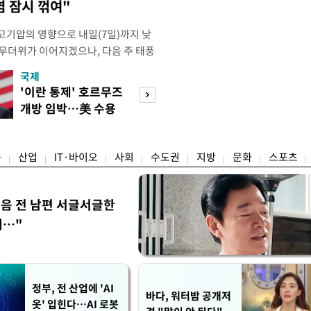
염 잠시 꺾여"
고기압의 영향으로 내일(7일)까지 낮
 무더위가 이어지겠으나, 다음 주 태풍
계가 재편되는 과정에서 폭염이 일시적
국제
경제
상청은 내다봤다. 기상청은 6일 오전
'이란 통제' 호르무즈
실거주해야 절세
같이 밝혔다. 이광연 기상청 예보분석
개방 임박…美 수용
울 전월세 매물 
결된 고기압이 한반도에 자리잡고 있
할까
들듯
융
산업
IT·바이오
사회
수도권
지방
문화
스포츠
음 전 남편 서글서글한
…"
정부, 전 산업에 'AI
바다, 워터밤 공개저
옷' 입힌다…AI 로봇