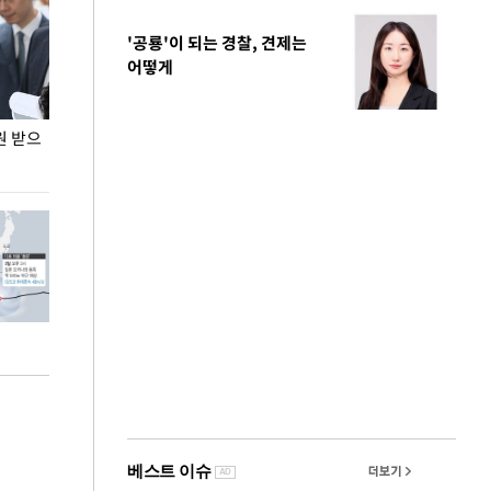
'공룡'이 되는 경찰, 견제는
어떻게
원 받으
정동영, 조현 '이상주의' 발언에 "이상이 있어야
장동혁 "李 대
현실 바꿔"
하다"