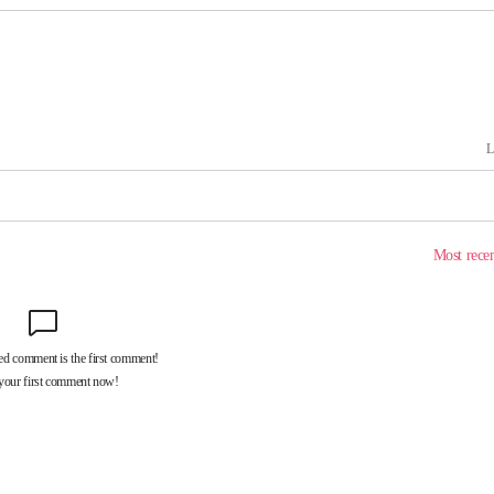
구축
마감 다우
감
 포착
라하라 격파
꺾인다"
 위협"
 수용할까
해 불가피"