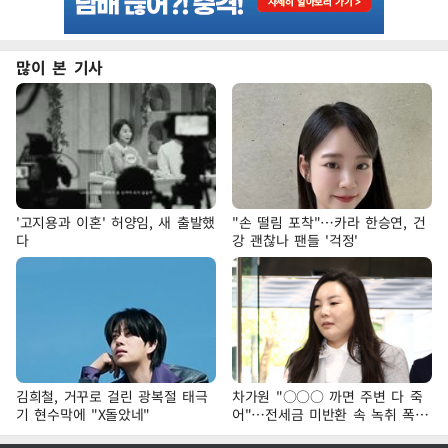
많이 본 기사
'고지용과 이혼' 허양임, 새 출발했
"손 떨림 포착"…카라 한승연, 건
다
강 괜찮나 팬들 '걱정'
김희철, 거꾸로 걸린 광복절 태극
차가원 "○○○ 까면 주변 다 죽
기 현수막에 "X돌았네"
어"…전세금 미반환 속 녹취 폭로
파장