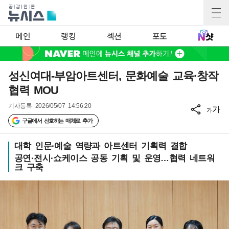
메인
랭킹
섹션
포토
성신여대-부암아트센터, 문화예술 교육·창작
협력 MOU
기사등록
2026/05/07 14:56:20
가
가
구글에서 선호하는 매체로 추가
대학 인문·예술 역량과 아트센터 기획력 결합
공연·전시·쇼케이스 공동 기획 및 운영…협력 네트워
크 구축