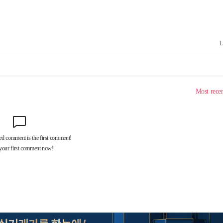
기소
수…이병태
지(종합)
0.3만개
 4.1%로
말고 과감히
쪽 아웃바
하향
재난지역 선
희망지 못
씨]
 선제 대