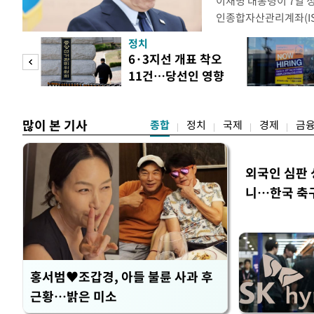
이재명 대통령이 7일 
인종합자산관리계좌(ISA
안'을 전면 재검토 할 
정치
들과의 상황 점검 회의에
 두
6·3지선 개표 착오
지법안을 둘러싼 투자자
11건…당선인 영향
았다. 이 자리에서 이 
 정도
없어
많이 본 기사
종합
정치
국제
경제
금
외국인 심판 
니…한국 축구 
홍서범♥조갑경, 아들 불륜 사과 후
근황…밝은 미소