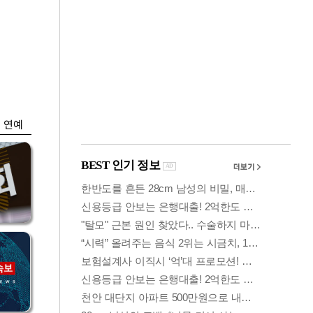
금융
…
두나무, 경찰청 '압수
 중
가상자산' 관리한다
연예