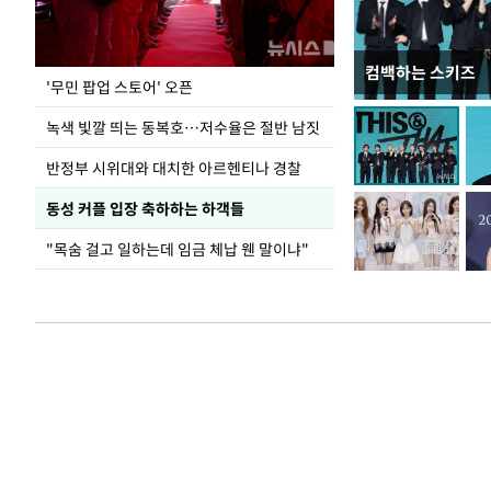
컴백하는 스키즈
지석천 뒤덮은 
'무민 팝업 스토어' 오픈
녹색 빛깔 띄는 동복호…저수율은 절반 남짓
반정부 시위대와 대치한 아르헨티나 경찰
동성 커플 입장 축하하는 하객들
"목숨 걸고 일하는데 임금 체납 웬 말이냐"