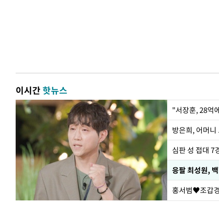
이시간
핫뉴스
"서장훈, 28억
방은희, 어머니 
심판 성 접대 7
응팔 최성원, 
홍서범♥조갑경,