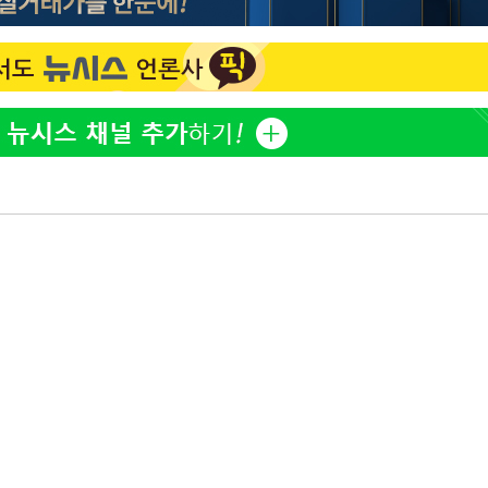
홍서범♥조갑경, 아들 불륜
1
과 후 근황…밝은 미소
무'
외국인 심판 성 접대 7
2
국 축구 '5승 2무'
마쳐
SK하이닉스, 주당 375원
3
분기 중 추가 주주환원 발
[속보]SK하이닉스, 주당 3
4
기소
당…"3분기 중 주주환원 
與 황희 "버스 하우스 제
5
점도 있을 것"
수…이병태
최성원, 백혈병 두 번 투병
6
닌가 싶었다"
황정민 20년 팬 "내게도
7
틀리다 확신"