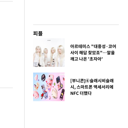
피플
아르테미스 "대중성·코어
사이 해답 찾았죠"…알을
깨고 나온 '초자아'
[부니콘]⑥슬래시비슬래
시, 스마트폰 액세서리에
NFC 더했다