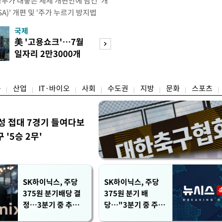
정부가 내놓은 세제 개편안에 담긴 '개
)' 개편 및 '주가 누르기 방지법
것을 지시했다. 이 대통령은 이날 참모
국제
경제
서 ISA 개편 방안 및 주가 누르기 방
美 '고용쇼크'…7월
수도권 고용 급랭
들의 반발 등에 대한 내용을 보고 받
일자리 2만3000개
전국 취업자 10명
대통령은 ISA 개편안과
감소
1명뿐
융
산업
IT·바이오
사회
수도권
지방
문화
스포츠
성 접대 7경기 들여다보
'5승 2무'
SK하이닉스, 주당
SK하이닉스, 주당
375원 분기배당 결
375원 분기 배
정…3분기 중 추가
당…"3분기 중 주주
주주환원 발표
환원 방안 확정"