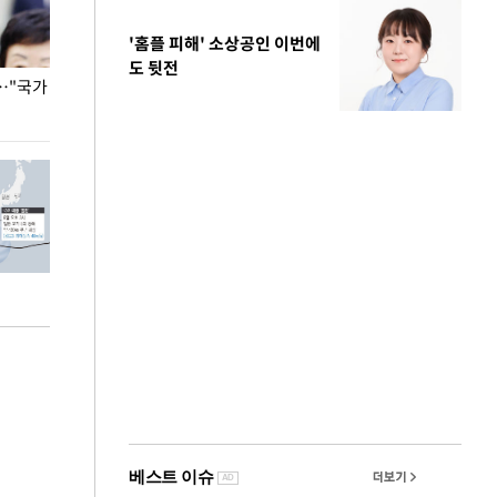
'홈플 피해' 소상공인 이번에
도 뒷전
…"국가
홈플러스, 67개 점포 가오픈… 13일 정식 개장
오세훈 서울시장,
환경 점검