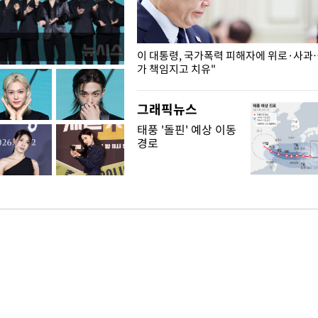
개구리밥
이 대통령, 국가폭력 피해자에 위로·사과
가 책임지고 치유"
그래픽뉴스
태풍 '돌핀' 예상 이동
경로