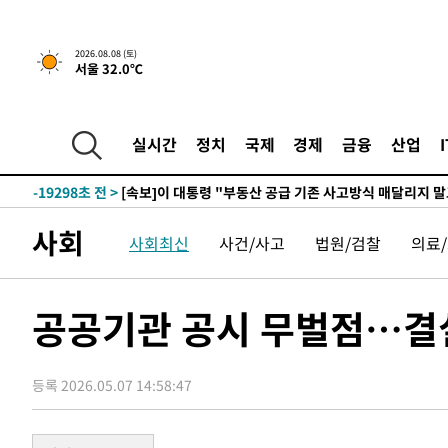
53분 전 >
[속보]규제합리화위원회 부위원장에 김태유 서울대 공대 교
2026.08.08 (토)
서울 32.0℃
후임
-26848초 전 >
이강인, 폭염 속 AT마드리드 첫 훈련…80명 식사 대접까
-23987초 전 >
미 사업체 일자리, 7월에 2.3만개 순감하고 그 전 2개월 1
하향수정 (2보)
-23435초 전 >
[속보] 미 사업체, 일자리 7월에 2.3만 개 줄어…실업률은
실시간
정치
국제
경제
금융
산업
↓
-19298초 전 >
[속보]이 대통령 "부동산 공급 기존 사고방식 매달리지 
실천"
-18383초 전 >
이란, "오만과 '중앙 단일 루트' 합의…북쪽 인바운드·남
운드는 임시"
-9951초 전 >
"낮 기온 소폭 하락"…수도권 폭염중대경보, 폭염경보로 
사회
사회최신
사건/사고
법원/검찰
의료
-9915초 전 >
[속보]이 대통령, '호우피해' 안동·의성 관할 4개 면 특별
포
-9878초 전 >
[단독]중수청 지원 검사들, 정원 초과 시 낮은 계급 임용…
갈 수도
-7849초 전 >
낮 최고 37도 찜통더위…곳곳 소나기·강원 많은 비[내일날
공공기관 공시 무벌점…결
-6155초 전 >
SK하이닉스, 용인·청주 팹에 54조 투자…"AI 메모리 수요
응"
-3011초 전 >
여자배구 이재영·이다영 자매, 아제르바이잔 투란VC 입단
등록 2026.05.07 14:58:47
-2264초 전 >
외국인 심판 성 접대 7경기 들여다보니…한국 축구 '5승 2
-1998초 전 >
[속보]코스닥, 2.86포인트(0.36%) 내린 798.81마감
-1951초 전 >
[속보]코스피, 6200선 약보합…0.60% 내린 6258.77에 