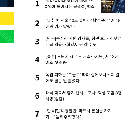
 사
"말다툼하다 홧김에 살해"…
1
1
폭염에 높아지는 공격성, 범죄
로 번지나
경기 들여다보니…한
'입추'에 서울 40도 돌파…'최악 폭염' 2018
2
2
년과 뭐가 달랐나
 분기배당 결정…3
[단독]중수청 지원 검사들, 정원 초과 시 낮은
3
3
표
계급 임용…희망지 못 갈 수도
75원 분기 배
[속보] 노원서 40.1도 관측…서울, 2018년
4
4
방안 확정"
이후 첫 40도
안…이동 용이한 장
폭염 피하는 '그늘로' 따라 걸어보니…더 걸
5
5
어도 땀은 덜 흘렸다
…"배우가 내 길 아
태국 학교서 총기 난사…교사·학생 포함 8명
6
6
사망(종합)
 밥 사줘…상대 주장
[단독]현직 경찰관, 마트서 분실물 가져
7
7
가…"돌려주려했다"