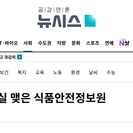
수…이병태
지(종합)
0.3만개
 4.1%로
IT·바이오
사회
수도권
지방
문화
스포츠
연예
말고 과감히
쪽 아웃바
하향
/보건
복지
교육
노동
환경
날씨
수능
재난지역 선
희망지 못
씨]
실 맺은 식품안전정보원
 선제 대
무'
마쳐