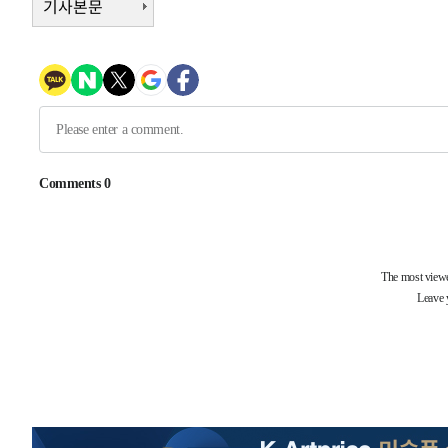
기사본문
-1931초 전 >
[속보]원·달러 환율, 7.7원 내린 1416.1원 마감
-1820초 전 >
[속보] 노원서 40.1도 관측…서울, 2018년 이후 첫 40도
18분 전 >
[속보]종합특검, '계엄 수용공간 확보' 신용해 前교정본부장 
36분 전 >
외신들도 주목한 韓축구 파문…"국민적 공분에 수사 재개"
37분 전 >
11시간 압수수색에 성접대 파문까지…'쑥대밭' 된 축구협회
53분 전 >
[속보]규제합리화위원회 부위원장에 김태유 서울대 공대 교
후임
-26848초 전 >
이강인, 폭염 속 AT마드리드 첫 훈련…80명 식사 대접까
-23987초 전 >
미 사업체 일자리, 7월에 2.3만개 순감하고 그 전 2개월 1
하향수정 (2보)
-23435초 전 >
[속보] 미 사업체, 일자리 7월에 2.3만 개 줄어…실업률은
↓
-19298초 전 >
[속보]이 대통령 "부동산 공급 기존 사고방식 매달리지 
실천"
-18383초 전 >
이란, "오만과 '중앙 단일 루트' 합의…북쪽 인바운드·남
운드는 임시"
-9951초 전 >
"낮 기온 소폭 하락"…수도권 폭염중대경보, 폭염경보로 
-9915초 전 >
[속보]이 대통령, '호우피해' 안동·의성 관할 4개 면 특별
포
-9878초 전 >
[단독]중수청 지원 검사들, 정원 초과 시 낮은 계급 임용…
갈 수도
-7849초 전 >
낮 최고 37도 찜통더위…곳곳 소나기·강원 많은 비[내일날
-6155초 전 >
SK하이닉스, 용인·청주 팹에 54조 투자…"AI 메모리 수요