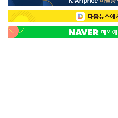
응"
-3011초 전 >
여자배구 이재영·이다영 자매, 아제르바이잔 투란VC 입단
-2264초 전 >
외국인 심판 성 접대 7경기 들여다보니…한국 축구 '5승 2
-1998초 전 >
[속보]코스닥, 2.86포인트(0.36%) 내린 798.81마감
-1951초 전 >
[속보]코스피, 6200선 약보합…0.60% 내린 6258.77에 
-1931초 전 >
[속보]원·달러 환율, 7.7원 내린 1416.1원 마감
-1820초 전 >
[속보] 노원서 40.1도 관측…서울, 2018년 이후 첫 40도
18분 전 >
[속보]종합특검, '계엄 수용공간 확보' 신용해 前교정본부장 
36분 전 >
외신들도 주목한 韓축구 파문…"국민적 공분에 수사 재개"
37분 전 >
11시간 압수수색에 성접대 파문까지…'쑥대밭' 된 축구협회
53분 전 >
[속보]규제합리화위원회 부위원장에 김태유 서울대 공대 교
후임