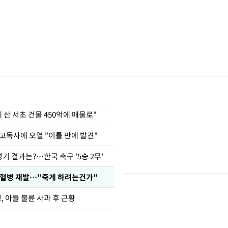
에 산 서초 건물 450억에 매물로"
고독사에 오열 "이틀 만에 발견"
경기 결과는?…한국 축구 '5승 2무'
백혈병 재발…"죽게 하려는건가"
 아들 불륜 사과 후 근황