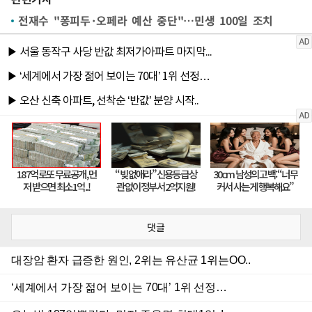
전재수 "퐁피두·오페라 예산 중단"…민생 100일 조치
댓글