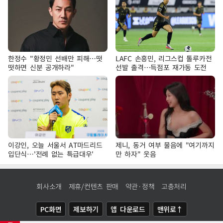
한정수 "황정민 선배만 피해…떳
LAFC 손흥민, 리그스컵 톨루카전
떳하면 신분 공개하라"
선발 출격…득점포 재가동 도전
이강인, 오늘 서울서 AT마드리드
제니, 동거 여부 물음에 "여기까지
입단식…'전례 없는 특급대우'
만 하자" 웃음
회사소개
제휴/컨텐츠 판매
약관·정책
고충처리
PC화면
제보하기
앱 다운로드
맨위로↑