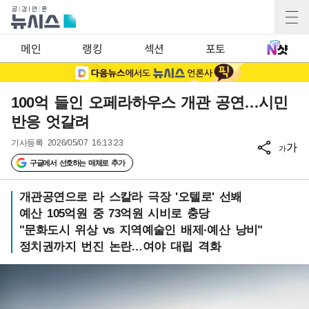
메인
랭킹
섹션
포토
100억 들인 오페라하우스 개관 공연…시민
반응 엇갈려
기사등록
2026/05/07 16:13:23
가
가
구글에서 선호하는 매체로 추가
개관공연으로 라 스칼라 극장 '오텔로' 선봬
예산 105억원 중 73억원 시비로 충당
"문화도시 위상 vs 지역예술인 배제·예산 낭비"
정치권까지 번진 논란…여야 대립 격화