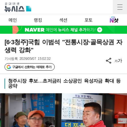
메인
랭킹
섹션
포토
[6·3청주]국힘 이범석 "전통시장·골목상권 자
생력 강화"
기사등록
2026/05/07 15:02:32
가
가
구글에서 선호하는 매체로 추가
청주시장 후보…초저금리 소상공인 육성자금 확대 등
공약