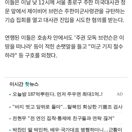
이들은 이날 낮 12시께 서울 종로구 주한 미국대사관 정
문 앞에서 제이비어 브런슨 주한미군사령관을 규탄하는
기습 집회를 열고 대사관 진입을 시도한 혐의를 받는다.
연행된 이들은 호송차 안에서도 '주권 모독 브런슨은 이
땅을 떠나라' 등이 적힌 손팻말을 들고 "미군 기지 철수
하라" 등 구호를 외쳤다.
이시간
핫
뉴스
"바지 벗고 앞뒤로 돌아"…탈북민 회상한 기쁨조 검사
전현무 "전 연인 집착·통제에 친구들과 연락 끊겨"
박찬민 딸 박민하, 배우·국가대표 병행하더니…근황이