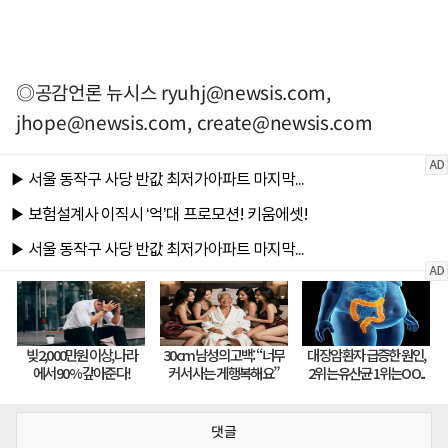
◎공감언론 뉴시스
ryuhj@newsis.com
,
jhope@newsis.com
,
create@newsis.com
댓글