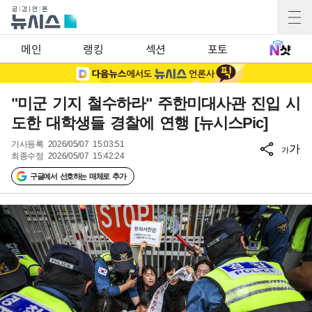
메인
랭킹
섹션
포토
"미군 기지 철수하라" 주한미대사관 진입 시
도한 대학생들 경찰에 연행 [뉴시스Pic]
기사등록
2026/05/07 15:03:51
가
가
최종수정
2026/05/07 15:42:24
구글에서 선호하는 매체로 추가