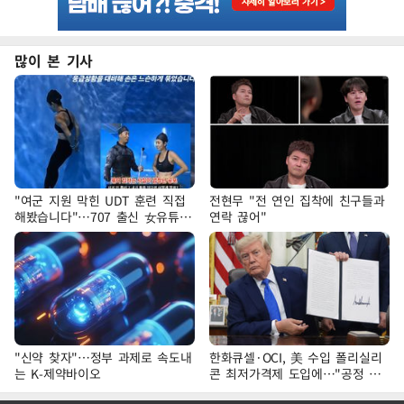
많이 본 기사
"여군 지원 막힌 UDT 훈련 직접
전현무 "전 연인 집착에 친구들과
해봤습니다"…707 출신 女유튜버
연락 끊어"
'완벽 소화'
"신약 찾자"…정부 과제로 속도내
한화큐셀·OCI, 美 수입 폴리실리
는 K-제약바이오
콘 최저가격제 도입에…"공정 경
쟁·수익성 개선 환영"