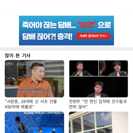
많이 본 기사
"서장훈, 28억에 산 서초 건물
전현무 "전 연인 집착에 친구들과
450억에 매물로"
연락 끊어"