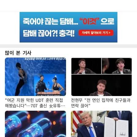
많이 본 기사
"여군 지원 막힌 UDT 훈련 직접
전현무 "전 연인 집착에 친구들과
해봤습니다"…707 출신 女유튜버
연락 끊어"
'완벽 소화'