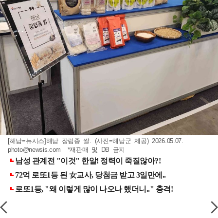
[해남=뉴시스]해남 장립종 쌀. (사진=해남군 제공) 2026.05.07.
photo@newsis.com
*재판매 및 DB 금지