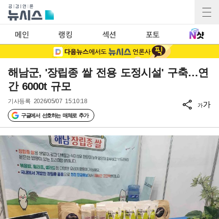
메인
랭킹
섹션
포토
해남군, '장립종 쌀 전용 도정시설' 구축…연
간 6000t 규모
기사등록
2026/05/07 15:10:18
가
가
구글에서 선호하는 매체로 추가