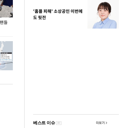
'홈플 피해' 소상공인 이번에
도 뒷전
 팬들
이 대통령, '청년 대책 속도 높여야…폭염 문제도
입추 코앞인데 전
총력 대응'