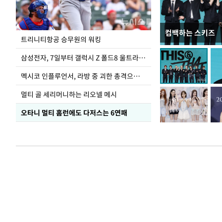
컴백하는 스키즈
입추 하루 앞둔 
트리니티항공 승무원의 워킹
폭염
삼성전자, 7일부터 갤럭시 Z 폴드8 울트라·폴드8·플립8 출시
멕시코 인플루언서, 라방 중 괴한 총격으로 사망
멀티 골 세리머니하는 리오넬 메시
오타니 멀티 홈런에도 다저스는 6연패