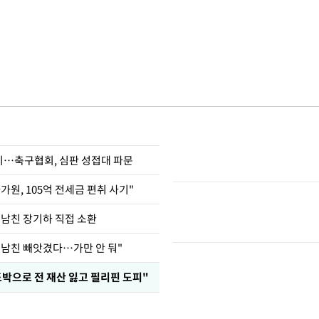
…축구협회, 심판 성접대 파문
가원, 105억 전세금 편취 사기"
 남친 장기하 직접 소환
 남친 빼앗겼다…가만 안 둬"
도박으로 전 재산 잃고 필리핀 도피"