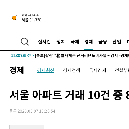
2시간 전 >
내일까지 39도 '펄펄'…기상청 "태풍 지나며 폭염 잠시 꺾인
2026.08.06 (목)
서울 31.7℃
-29797초 전 >
'월드컵 탈락 후폭풍' 축구협회…11시간 걸린 초유의 압
합)
-29233초 전 >
[속보] 뉴욕증시, 혼조 출발…나스닥 0.3%↓, 다우 0.1
-28026초 전 >
축구협회, 15년 전 심판 성 접대 파문에 "현재는 내부 지
실시간
정치
국제
경제
금융
산업
-26711초 전 >
경찰, '홍명보는 2순위' 결론냈던 스포츠윤리센터도 압
-12307초 전 >
[속보]합참 "北 발사체는 단거리탄도미사일…감시·경계
화"
-12055초 전 >
日방위성, 北이 동해로 쏜 발사체는 탄도미사일 가능성
경제
경제최신
경제정책
국제경제
건설부
-10485초 전 >
[속보] SKT, 에이닷 서비스 장애 발생…"원인 파악 중"
-9891초 전 >
[속보]합참 "북, 동해상으로 미상 발사체 발사"
-9287초 전 >
'낮 최고 39도' 불볕더위…한밤 열대야도 계속[내일날씨]
서울 아파트 거래 10건 중 
-9246초 전 >
[속보]7~9일 프로야구 3연전도 폭염 취소…11일 재개
-8908초 전 >
"韓 외환시장 개입 관측 배경엔 美의 대한국 무역적자 있어
등록 2026.05.07 15:26:54
-8735초 전 >
'월드컵 탈락 후폭풍' 축구협회…초유의 압수수색에 '충격
-8575초 전 >
서울 낮 37.9도, 올여름 최고치 경신…영등포 순간 '40도'
-8137초 전 >
[속보]종합특검, 대검 추가 압수수색…내란 중요임무종사 