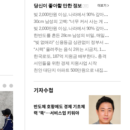
기자수첩
반도체 호황에도 경제 기초체
력 '뚝‘…서비스업 키워야