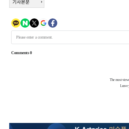
기사본문
-4232초 전 >
[속보]코스닥, 800p 회복…0.26% 오른 801.67 마감
-4162초 전 >
[속보]코스피, 301.88포인트(4.58%) 내린 6296.38 마감
-4027초 전 >
[속보]원·달러 환율, 0.7원 내린 1423.8원 마감
-1626초 전 >
"여기 떨어졌다"…다누리, 스페이스X 로켓 달 충돌 흔적 
22분 전 >
손흥민, 5경기 연속골 실패…LAFC는 승부차기 끝 과달라하라
2시간 전 >
내일까지 39도 '펄펄'…기상청 "태풍 지나며 폭염 잠시 꺾인
-29797초 전 >
'월드컵 탈락 후폭풍' 축구협회…11시간 걸린 초유의 압
합)
-29233초 전 >
[속보] 뉴욕증시, 혼조 출발…나스닥 0.3%↓, 다우 0.1
-28026초 전 >
축구협회, 15년 전 심판 성 접대 파문에 "현재는 내부 지
-26711초 전 >
경찰, '홍명보는 2순위' 결론냈던 스포츠윤리센터도 압
-12307초 전 >
[속보]합참 "北 발사체는 단거리탄도미사일…감시·경계
화"
-12055초 전 >
日방위성, 北이 동해로 쏜 발사체는 탄도미사일 가능성
-10485초 전 >
[속보] SKT, 에이닷 서비스 장애 발생…"원인 파악 중"
-9891초 전 >
[속보]합참 "북, 동해상으로 미상 발사체 발사"
-9287초 전 >
'낮 최고 39도' 불볕더위…한밤 열대야도 계속[내일날씨]
-9246초 전 >
[속보]7~9일 프로야구 3연전도 폭염 취소…11일 재개