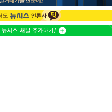
이승기 측 "차가원 전세금 
1
반환은 고도의 사기 수법
"
벌 원해"
·당황'
아이유, 장기하 '별일 없
2
일상 공개
혐의
허지웅 "우리가 지지했던 
3
들었다"…형소법 개정에 
김혜수 "우린 돈 받고 일
4
는 만큼 해내야"
포착
'아들아 요양원은 싫다'…
 격파
5
도 집 거주 희망
다"
효린 "절친에게 남친 빼
6
만 안 있어"
손흥민, 5경기 연속골 실
7
기 끝 과달라하라 격파