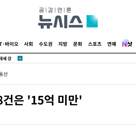
다"
수수색(종
4%↑
침 준수"
IT·바이오
사회
수도권
지방
문화
스포츠
연예
수수색
태세 강
동산
8건은 '15억 미만'
"
·당황'
혐의