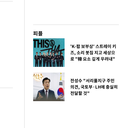
피플
'K-팝 보부상' 스트레이 키
즈, 소리 봇짐 지고 세상으
로 "韓 요소 깊게 우려내"
전성수 "서리풀지구 주민
의견, 국토부·LH에 충실히
전달할 것"