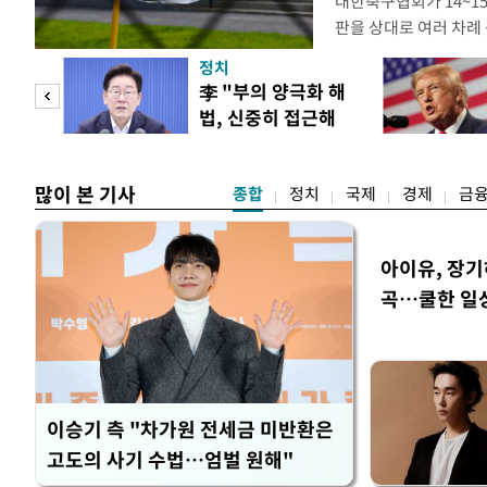
대한축구협회가 14~15
판을 상대로 여러 차례 
구계에 따르면 국회의 한
정치
년 국제심판 10여 명에
"사적
李 "부의 양극화 해
축구협회는 외국인 심판
법, 신중히 접근해
수십만원에서 많게는 1
 차이
야"
많이 본 기사
종합
정치
국제
경제
금
아이유, 장기
곡…쿨한 일
이승기 측 "차가원 전세금 미반환은
고도의 사기 수법…엄벌 원해"