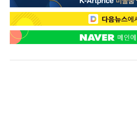
-8908초 전 >
"韓 외환시장 개입 관측 배경엔 美의 대한국 무역적자 있어
-8735초 전 >
'월드컵 탈락 후폭풍' 축구협회…초유의 압수수색에 '충격
-8575초 전 >
서울 낮 37.9도, 올여름 최고치 경신…영등포 순간 '40도'
-8137초 전 >
[속보]종합특검, 대검 추가 압수수색…내란 중요임무종사 
-4232초 전 >
[속보]코스닥, 800p 회복…0.26% 오른 801.67 마감
-4162초 전 >
[속보]코스피, 301.88포인트(4.58%) 내린 6296.38 마감
-4027초 전 >
[속보]원·달러 환율, 0.7원 내린 1423.8원 마감
-1626초 전 >
"여기 떨어졌다"…다누리, 스페이스X 로켓 달 충돌 흔적 
22분 전 >
손흥민, 5경기 연속골 실패…LAFC는 승부차기 끝 과달라하라
2시간 전 >
내일까지 39도 '펄펄'…기상청 "태풍 지나며 폭염 잠시 꺾인