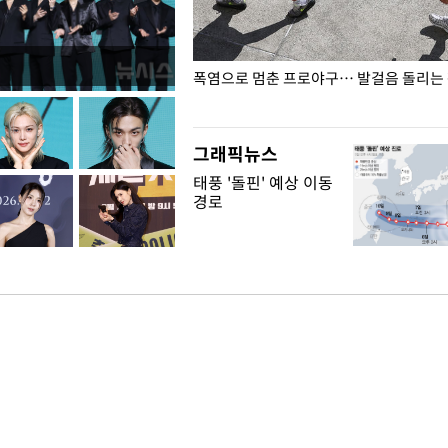
전남광주… 열화상 카메라에 담긴
폭염으로 멈춘 프로야구… 발걸음 돌리는
그래픽뉴스
태풍 '돌핀' 예상 이동
경로