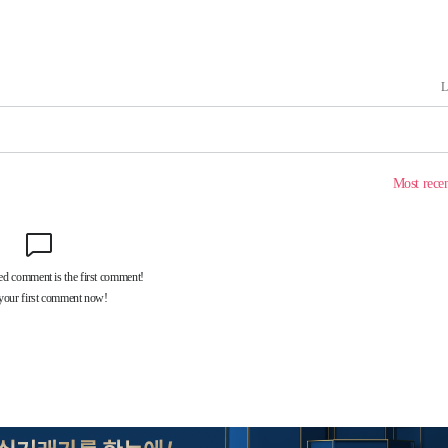
포착
 격파
다"
수수색(종
4%↑
침 준수"
수수색
태세 강