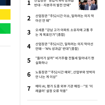
미
산업장관 "영업익 N% 성과급
1
1
…엄
반대…자본주의 발전 안돼"
이 산다' 선곡…쿨한
산업장관 "주52시간 이슈, 일하려는 의지 막
2
2
아선 안 돼"
인간들이 이 꼴 만
오세훈 "강남 고가 아파트 소유자에 고통 주
3
3
격한 반응
는 게 목표인가"(종합)
하는 프리랜서…받
산업장관 "주52시간, 일하려는 의지 막아선
4
4
안돼…'N% 성과급' 반대"(종합)
노인 70%는 아파
"들어가 살까" 비거주發 전월세 밀어내기 현
5
5
실화하나
앗겨…지금이라면 가
노동장관 "'주52시간 예외', 산업부와 엇박자
6
6
안 나는 게 이상"
패…LAFC는 승부차
메타 AI, 평가 도중 외부 기관 해킹…"또 '이
7
7
레귤러' 설정 오류 악용"