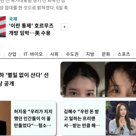
년 전 국가대표팀 경기 전 외국인 심
성 접대를 한 것으로 밝혀졌다. 6일 축
 의원실은 축구협회가 2011~2012
국제
경제
게 성 접대한 사실을 확인했다. 당시
'이란 통제' 호르무즈
초고가 겨냥 세제
과 감독관 등 10여 명에게 한 번에
개방 임박…美 수용
편…전월세 '유탄'
00만원이 넘는 돈을 성
할까
려
융
산업
IT·바이오
사회
수도권
지방
문화
스포츠
하 '별일 없이 산다' 선
상 공개
허지웅 "우리가 지지
김혜수 "우린 돈 받
했던 인간들이 이 꼴
고 일하는 프리랜
만들었다"…형소법
서…받는 만큼 해내
개정에 격한 반응
야"