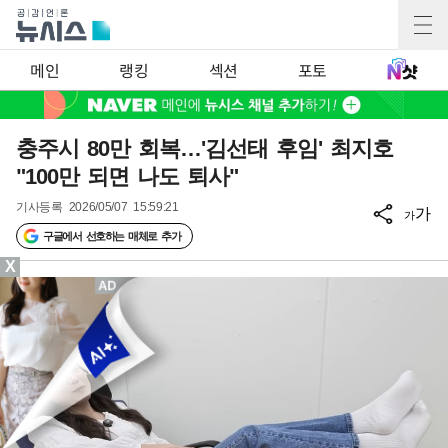
메인
랭킹
섹션
포토
충주시 80만 회복…'김선태 후임' 최지호
"100만 되면 나도 퇴사"
기사등록
2026/05/07 15:59:21
가
가
구글에서 선호하는 매체로 추가
X