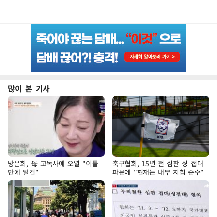
많이 본 기사
방은희, 母 고독사에 오열 "이틀
축구협회, 15년 전 심판 성 접대
만에 발견"
파문에 "현재는 내부 지침 준수"