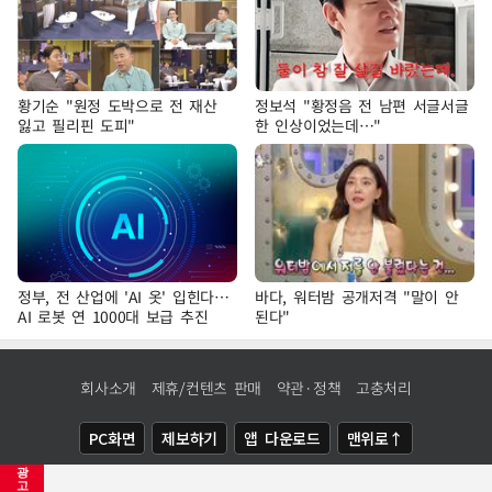
황기순 "원정 도박으로 전 재산
정보석 "황정음 전 남편 서글서글
잃고 필리핀 도피"
한 인상이었는데…"
정부, 전 산업에 'AI 옷' 입힌다…
바다, 워터밤 공개저격 "말이 안
AI 로봇 연 1000대 보급 추진
된다"
회사소개
제휴/컨텐츠 판매
약관·정책
고충처리
PC화면
제보하기
앱 다운로드
맨위로↑
광
COPYRIGHTⓒ
NEWSIS
ALL RIGHTS RESERVED.
고