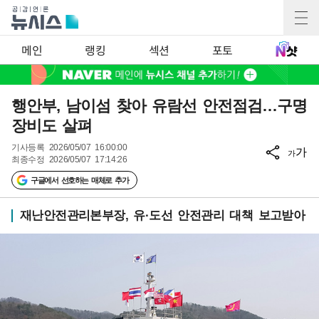
메인
랭킹
섹션
포토
행안부, 남이섬 찾아 유람선 안전점검…구명
장비도 살펴
기사등록
2026/05/07 16:00:00
가
가
최종수정
2026/05/07 17:14:26
구글에서 선호하는 매체로 추가
재난안전관리본부장, 유·도선 안전관리 대책 보고받아