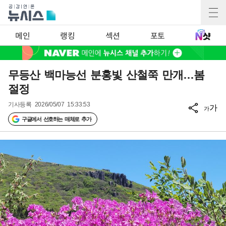
메인
랭킹
섹션
포토
무등산 백마능선 분홍빛 산철쭉 만개…봄
절정
기사등록
2026/05/07 15:33:53
가
가
구글에서 선호하는 매체로 추가