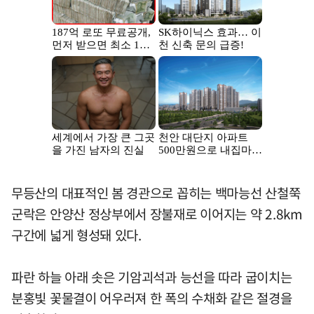
무등산의 대표적인 봄 경관으로 꼽히는 백마능선 산철쭉
군락은 안양산 정상부에서 장불재로 이어지는 약 2.8km
구간에 넓게 형성돼 있다.
파란 하늘 아래 솟은 기암괴석과 능선을 따라 굽이치는
분홍빛 꽃물결이 어우러져 한 폭의 수채화 같은 절경을