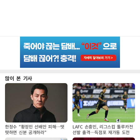
많이 본 기사
한정수 "황정민 선배만 피해…떳
LAFC 손흥민, 리그스컵 톨루카전
떳하면 신분 공개하라"
선발 출격…득점포 재가동 도전