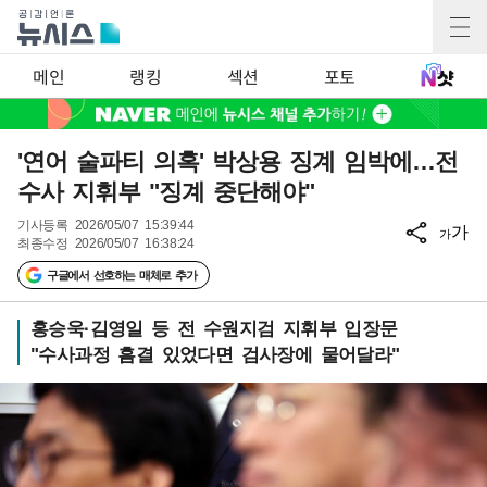
메인
랭킹
섹션
포토
'연어 술파티 의혹' 박상용 징계 임박에…전
수사 지휘부 "징계 중단해야"
기사등록
2026/05/07 15:39:44
가
가
최종수정
2026/05/07 16:38:24
구글에서 선호하는 매체로 추가
홍승욱·김영일 등 전 수원지검 지휘부 입장문
"수사과정 흠결 있었다면 검사장에 물어달라"