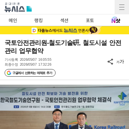
메인
랭킹
섹션
포토
국토안전관리원-철도기술硏, 철도시설 안전
관리 업무협약
기사등록
2026/05/07 16:05:55
가
가
최종수정
2026/05/07 17:32:26
구글에서 선호하는 매체로 추가