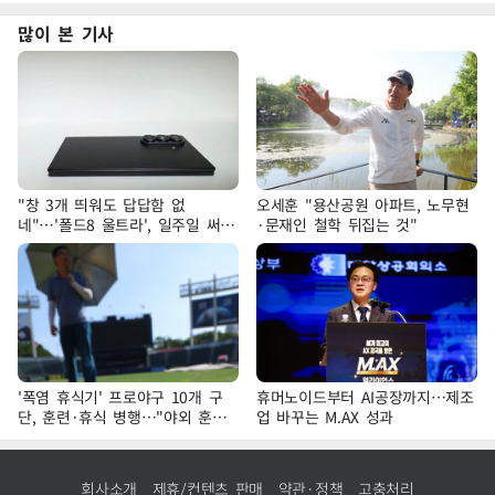
많이 본 기사
"창 3개 띄워도 답답함 없
오세훈 "용산공원 아파트, 노무현
네"…'폴드8 울트라', 일주일 써보
·문재인 철학 뒤집는 것"
니
'폭염 휴식기' 프로야구 10개 구
휴머노이드부터 AI공장까지…제조
단, 훈련·휴식 병행…"야외 훈련
업 바꾸는 M.AX 성과
해도 안전 최우선"
회사소개
제휴/컨텐츠 판매
약관·정책
고충처리