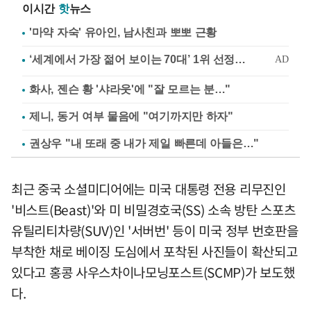
이시간
핫
뉴스
'마약 자숙' 유아인, 남사친과 뽀뽀 근황
화사, 젠슨 황 '샤라웃'에 "잘 모르는 분…"
제니, 동거 여부 물음에 "여기까지만 하자"
권상우 "내 또래 중 내가 제일 빠른데 아들은…"
최근 중국 소셜미디어에는 미국 대통령 전용 리무진인
'비스트(Beast)'와 미 비밀경호국(SS) 소속 방탄 스포츠
유틸리티차량(SUV)인 '서버번' 등이 미국 정부 번호판을
부착한 채로 베이징 도심에서 포착된 사진들이 확산되고
있다고 홍콩 사우스차이나모닝포스트(SCMP)가 보도했
다.