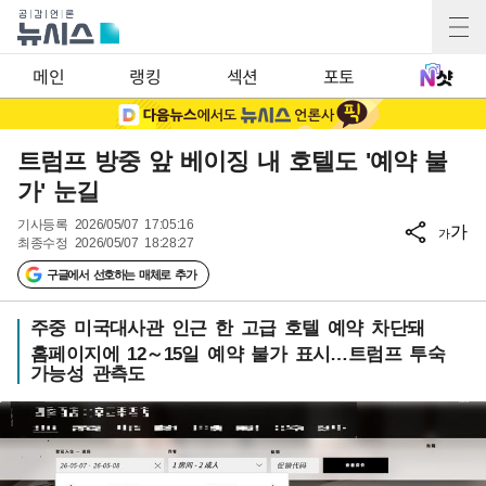
메인
랭킹
섹션
포토
트럼프 방중 앞 베이징 내 호텔도 '예약 불
가' 눈길
기사등록
2026/05/07 17:05:16
가
가
최종수정
2026/05/07 18:28:27
구글에서 선호하는 매체로 추가
주중 미국대사관 인근 한 고급 호텔 예약 차단돼
홈페이지에 12～15일 예약 불가 표시…트럼프 투숙
가능성 관측도