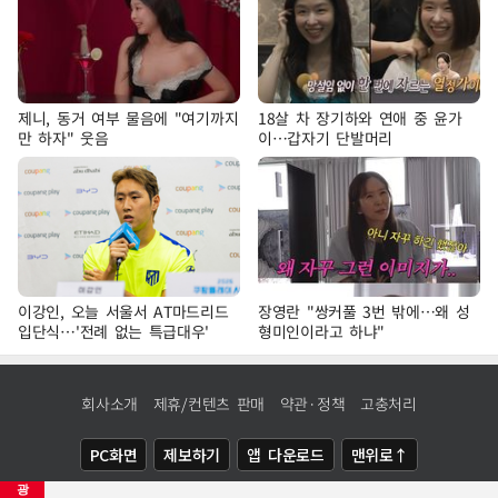
제니, 동거 여부 물음에 "여기까지
18살 차 장기하와 연애 중 윤가
만 하자" 웃음
이…갑자기 단발머리
이강인, 오늘 서울서 AT마드리드
장영란 "쌍커풀 3번 밖에…왜 성
입단식…'전례 없는 특급대우'
형미인이라고 하냐"
회사소개
제휴/컨텐츠 판매
약관·정책
고충처리
PC화면
제보하기
앱 다운로드
맨위로↑
광