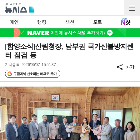
메인
랭킹
섹션
포토
[함양소식]산림청장, 남부권 국가산불방지센
터 점검 등
기사등록
2026/05/07 15:51:37
가
가
구글에서 선호하는 매체로 추가