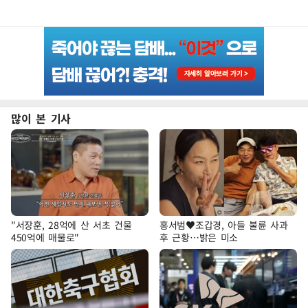
많이 본 기사
"서장훈, 28억에 산 서초 건물
홍서범♥조갑경, 아들 불륜 사과
450억에 매물로"
후 근황…밝은 미소