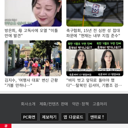
방은희, 母 고독사에 오열 "이틀
축구협회, 15년 전 심판 성 접대
만에 발견"
파문에 "현재는 내부 지침 준수"
김지수, '여행사 대표' 변신 근황
"바지 벗고 앞뒤로 돌아야 했
"가볼 만하니…"
다"…탈북민 김서아, 기쁨조 검사
수치심 회상
회사소개
제휴/컨텐츠 판매
약관·정책
고충처리
PC화면
제보하기
앱 다운로드
맨위로↑
광