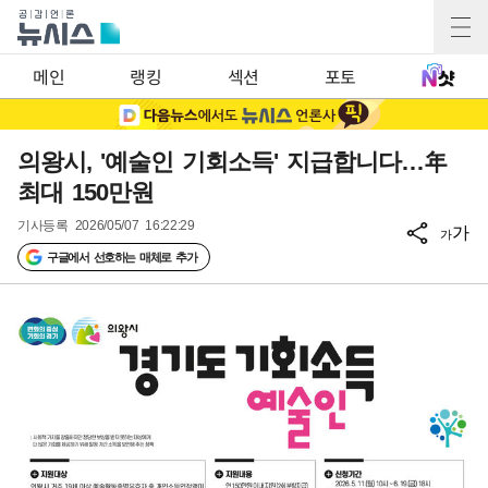
메인
랭킹
섹션
포토
의왕시, '예술인 기회소득' 지급합니다…年
최대 150만원
기사등록
2026/05/07 16:22:29
가
가
구글에서 선호하는 매체로 추가