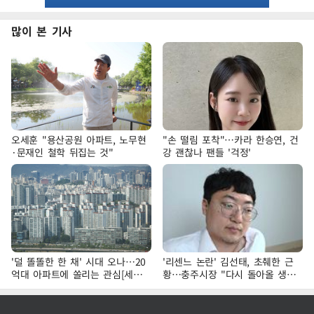
많이 본 기사
오세훈 "용산공원 아파트, 노무현
"손 떨림 포착"…카라 한승연, 건
·문재인 철학 뒤집는 것"
강 괜찮나 팬들 '걱정'
'덜 똘똘한 한 채' 시대 오나…20
'리센느 논란' 김선태, 초췌한 근
억대 아파트에 쏠리는 관심[세제
황…충주시장 "다시 돌아올 생
개편, 그 이후②]
각?"