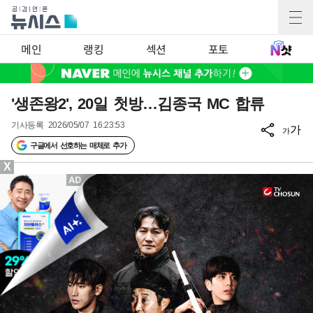
메인
랭킹
섹션
포토
'생존왕2', 20일 첫방…김종국 MC 합류
기사등록
2026/05/07 16:23:53
가
가
구글에서 선호하는 매체로 추가
X