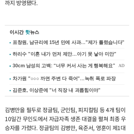
까지 방영됐다.
이시간
핫
뉴스
표창원, 남규리에 15년 만에 사과…"제가 틀렸습니다"
하리수 "이혼 내가 먼저 제안…아기 못 낳아 미안"
차가원 "○○○ 까면 주변 다 죽어"…녹취 폭로 파장
김준호, 이상준에 "너 직장 내 괴롭힘이야"
김병만을 필두로 정글팀, 군인팀, 피지컬팀 등 4개 팀이
10일간 무인도에서 자급자족 생존 대결을 펼쳐 최종 우
승자를 가렸다. 정글팀의 김병만, 육준서, 영훈이 제1대