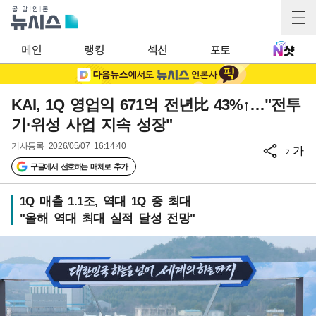
메인
랭킹
섹션
포토
KAI, 1Q 영업익 671억 전년比 43%↑…"전투
기·위성 사업 지속 성장"
기사등록
2026/05/07 16:14:40
가
가
구글에서 선호하는 매체로 추가
1Q 매출 1.1조, 역대 1Q 중 최대
"올해 역대 최대 실적 달성 전망"