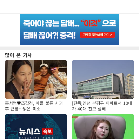
많이 본 기사
홍서범♥조갑경, 아들 불륜 사과
[단독]인천 부평구 아파트서 10대
후 근황…밝은 미소
가 40대 친모 살해