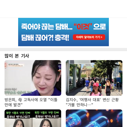
많이 본 기사
방은희, 母 고독사에 오열 "이틀
김지수, '여행사 대표' 변신 근황
만에 발견"
"가볼 만하니…"