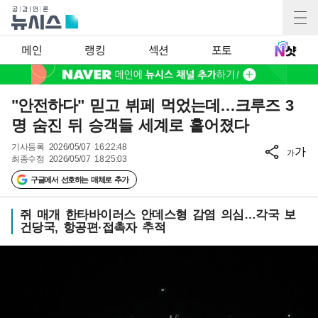
메인
랭킹
섹션
포토
"안전하다" 믿고 뷔페 먹었는데…크루즈 3
명 숨진 뒤 승객들 세계로 흩어졌다
기사등록
2026/05/07 16:22:48
가
가
최종수정
2026/05/07 18:25:03
구글에서 선호하는 매체로 추가
쥐 매개 한타바이러스 안데스형 감염 의심…각국 보
건당국, 항공편·접촉자 추적