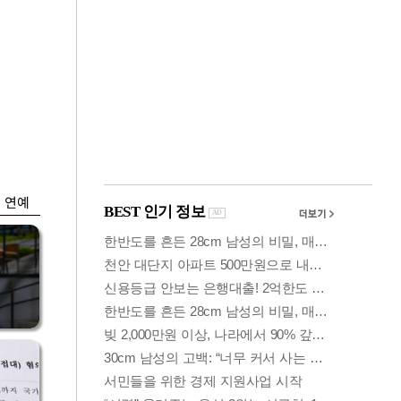
금융
입찰
만스피 꿈 이어질
…
까…韓증권사·글로
벌IB 엇갈린 전망
연예