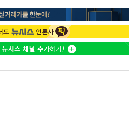
방은희, 母 고독사에 오열 
1
틀 만에 발견"
축구협회, 15년 전 심판 
2
재는 내부 지침 준수"
김지수, '여행사 대표' 변
3
니…"
축구협회 '성접대' 감사
4
컵·올림픽 심판 포함
[속보] 뉴욕증시, 혼조 
5
0.3%↓, 다우 0.14%↑
'학폭 논란' 지수, 필리핀
6
근황
노동장관 "'주52시간 예외
7
안 나는 게 이상"