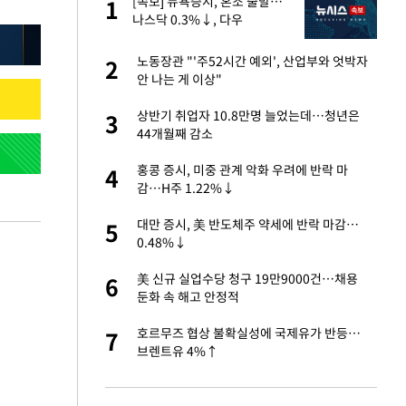
"이
[속보] 뉴욕증시, 혼조 출발…
1
1
나스닥 0.3%↓, 다우
0.14%↑
성 접대 파문에 "현
노동장관 "'주52시간 예외', 산업부와 엇박자
2
2
안 나는 게 이상"
신 근황 "가볼 만하
상반기 취업자 10.8만명 늘었는데…청년은
3
3
44개월째 감소
보고서 나왔다…월드
홍콩 증시, 미중 관계 악화 우려에 반락 마
4
4
감…H주 1.22%↓
출발…나스닥
대만 증시, 美 반도체주 약세에 반락 마감…
5
5
0.48%↓
서 몰라보게 달라진
美 신규 실업수당 청구 19만9000건…채용
6
6
둔화 속 해고 안정적
', 산업부와 엇박자
호르무즈 협상 불확실성에 국제유가 반등…
7
7
브렌트유 4%↑