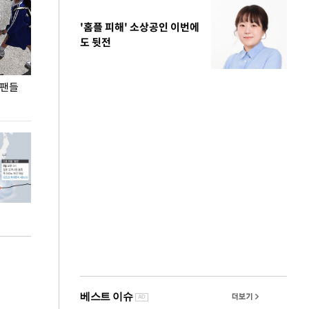
'홈플 피해' 소상공인 이번에
도 뒷전
 팬들
이 대통령, '청년 대책 속도 높여야…폭염 문제도
입추 코앞인데 전
총력 대응'