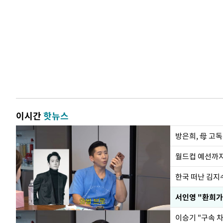
이시간
핫뉴스
방은희, 母 고독
월드컵 예선까지
한국 떠난 김지
서인영 "환희가
이승기 "구속 차