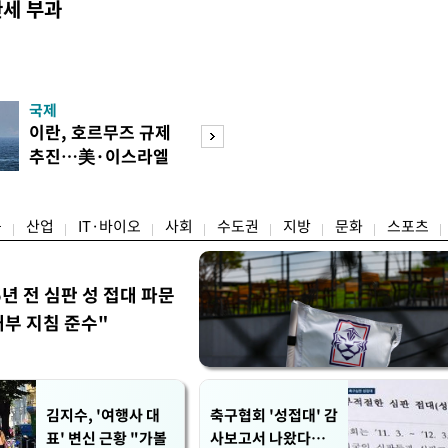
관세 부과
국제
경제
이란, 호르무즈 규제
[단독]국가계약 
추진…美·이스라엘
제한 기준 손본다
선박 차단
실효성 검토
융
산업
IT·바이오
사회
수도권
지방
문화
스포츠
5년 전 심판 성 접대 파문
내부 지침 준수"
김지수, '여행사 대
축구협회 '성접대' 감
표' 변신 근황 "가볼
사보고서 나왔다…