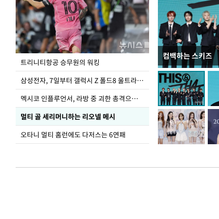
컴백하는 스키즈
입추 하루 앞둔 
트리니티항공 승무원의 워킹
폭염
삼성전자, 7일부터 갤럭시 Z 폴드8 울트라·폴드8·플립8 출시
멕시코 인플루언서, 라방 중 괴한 총격으로 사망
멀티 골 세리머니하는 리오넬 메시
오타니 멀티 홈런에도 다저스는 6연패