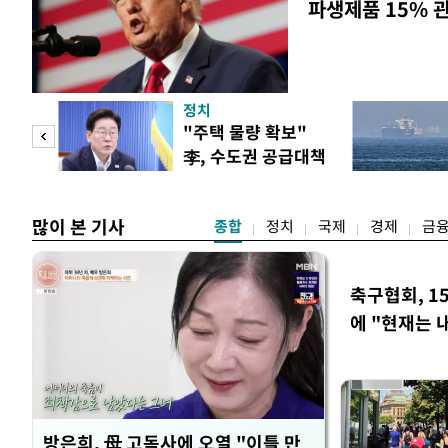
파생제품 15% 
정치
"사적
"주택 물량 확보"
李, 수도권 공급대책
 차
집중 점검
많이 본 기사
종합
정치
국제
경제
금
축구협회, 1
에 "현재는 
방은희, 母 고독사에 오열 "이틀 만