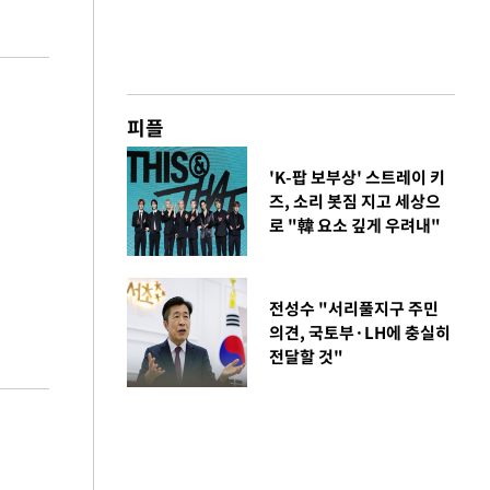
피플
'K-팝 보부상' 스트레이 키
즈, 소리 봇짐 지고 세상으
로 "韓 요소 깊게 우려내"
전성수 "서리풀지구 주민
의견, 국토부·LH에 충실히
전달할 것"