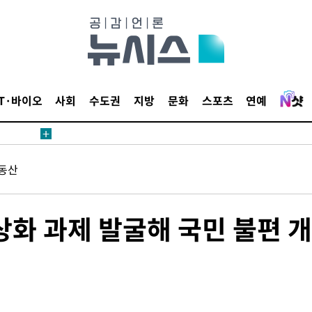
IT·바이오
사회
수도권
지방
문화
스포츠
연예
에서 두차
20일 후
동산
에서 두차
상화 과제 발굴해 국민 불편 개
20일 후