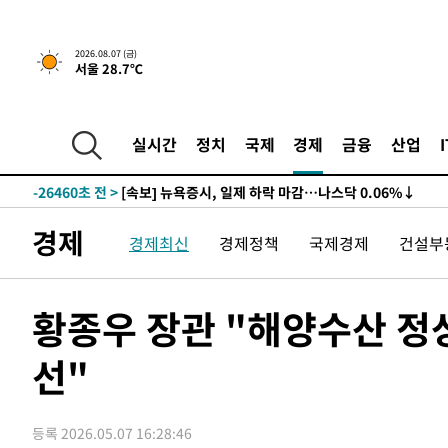
2026.08.07 (금)
서울 28.7℃
실시간
정치
국제
경제
금융
산업
-26460초 전 >
[속보] 뉴욕증시, 일제 하락 마감…나스닥 0.06%↓
-31894초 전 >
이란, 호르무즈서 "적국 목표물들"과 대치로 남부 케슘섬
례 큰 폭발음
-30609초 전 >
[속보]美, 폴리실리콘 수입 규제…파생제품 15% 관세, 1
경제
경제최신
경제정책
국제경제
건설부
발효
-28760초 전 >
[속보]트럼프, 美 원정출산 금지 행정명령 서명
-26460초 전 >
[속보] 뉴욕증시, 일제 하락 마감…나스닥 0.06%↓
-31894초 전 >
이란, 호르무즈서 "적국 목표물들"과 대치로 남부 케슘섬
황종우 장관 "해양수산 정
례 큰 폭발음
-30609초 전 >
[속보]美, 폴리실리콘 수입 규제…파생제품 15% 관세, 1
발효
선"
-28760초 전 >
[속보]트럼프, 美 원정출산 금지 행정명령 서명
-26460초 전 >
[속보] 뉴욕증시, 일제 하락 마감…나스닥 0.06%↓
등록 2026.05.07 16:28:46