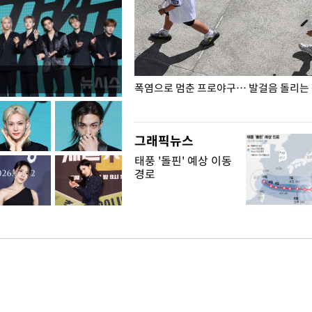
전남광주… 열화상 카메라에 담긴
폭염으로 멈춘 프로야구… 발걸음 돌리는
그래픽뉴스
태풍 '돌핀' 예상 이동
경로