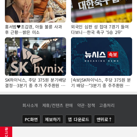
홍서범♥조갑경, 아들 불륜 사과
외국인 심판 성 접대 7경기 들여
후 근황…밝은 미소
다보니…한국 축구 '5승 2무'
SK하이닉스, 주당 375원 분기배당
[속보]SK하이닉스, 주당 375원 분
결정…3분기 중 추가 주주환원 발
기 배당…"3분기 중 주주환원 방
표
안 확정"
회사소개
제휴/컨텐츠 판매
약관·정책
고충처리
PC화면
제보하기
앱 다운로드
맨위로↑
광
COPYRIGHTⓒ
NEWSIS
ALL RIGHTS RESERVED.
고
삭