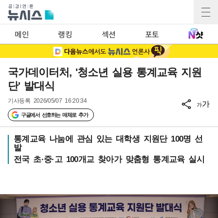
메인
랭킹
섹션
포토
국가데이터처, '청소년 실용 통계교육 지원
단' 발대식
기사등록
2026/05/07 16:20:34
가
가
구글에서 선호하는 매체로 추가
통계교육 나눔에 관심 있는 대학생 지원단 100명 선
발
전국 초·중·고 100개교 찾아가 맞춤형 통계교육 실시